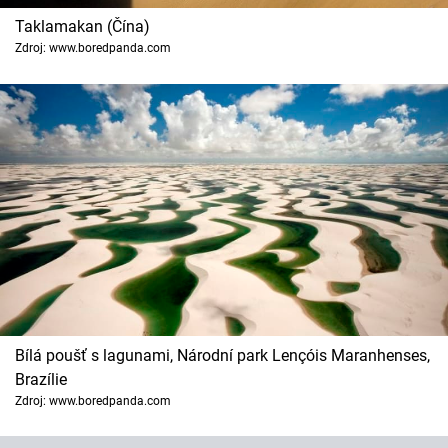
Horoskopy
Taklamakan (Čína)
Zdroj: www.boredpanda.com
Sledujte prima+
Filmový festival Karlovy Vary
Pořady
Mámy sobě
Přihlášení
Sledujte nás
Bílá poušť s lagunami, Národní park Lençóis Maranhenses,
Brazílie
Zdroj: www.boredpanda.com