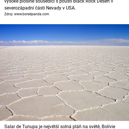
vysoké plošině sousedící s pouští Black Rock Desert v
severozápadní části Nevady v USA.
Zdroj: www.boredpanda.com
Salar de Tunupa je největší solná pláň na světě, Bolívie