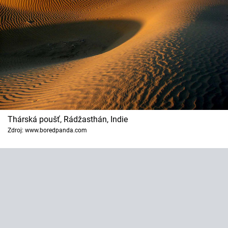
Thárská poušť, Rádžasthán, Indie
Zdroj: www.boredpanda.com