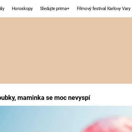
ály
Horoskopy
Sledujte prima+
Filmový festival Karlovy Vary
Celebrity
Recepty
MÓDA A KRÁSA
HLAVNÍ JÍD
VZTAHY A SEX
SLADKÉ
PRIMA MAMINKA
ZDRAVÉ
ou zoubky, maminka se 
oubky, maminka se moc nevyspí
Fresh
Living
RECEPTY
BYDLENÍ