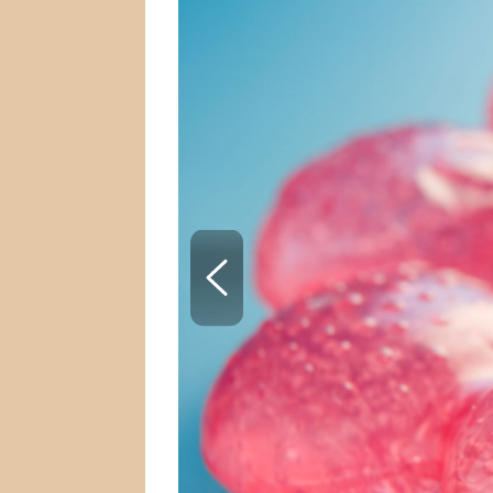
SNÁŘ
CELEBRITY
HOROSKOP NA ROK
VAŘENÍ
2023