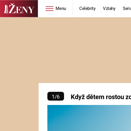
Menu
Celebrity
Vztahy
Seri
Seriály
Životní styl
ZOO
DIETY A HUBNUTÍ
PROSTŘENO!
CESTOVÁNÍ A
DOVOLENÁ
DUCH
ZDRAVÍ
Když dětem rost
Když dětem rostou z
1
/
6
Horoskopy
Video
ASTROČLÁNKY
SERIÁLY