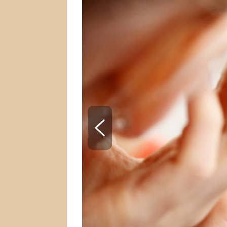
SNÁŘ
CELEBRITY
HOROSKOP NA ROK
VAŘENÍ
2023