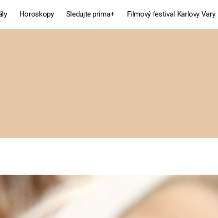
ály
Horoskopy
Sledujte prima+
Filmový festival Karlovy Vary
Celebrity
Recepty
MÓDA A KRÁSA
HLAVNÍ JÍD
VZTAHY A SEX
SLADKÉ
PRIMA MAMINKA
ZDRAVÉ
Fresh
Living
RECEPTY
BYDLENÍ