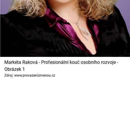
Horoskopy
Sledujte prima+
Filmový festival Karlovy Vary
Pořady
Mámy sobě
Markéta Raková - Profesionální kouč osobního rozvoje -
Obrázek 1
Přihlášení
Zdroj: www.provazenizmenou.cz
Sledujte nás