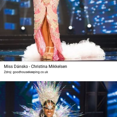
Horoskopy
Sledujte prima+
Filmový festival Karlovy Vary
Pořady
Mámy sobě
Miss Dánsko - Christina Mikkelsen
Přihlášení
Zdroj: goodhousekeeping.co.uk
Sledujte nás