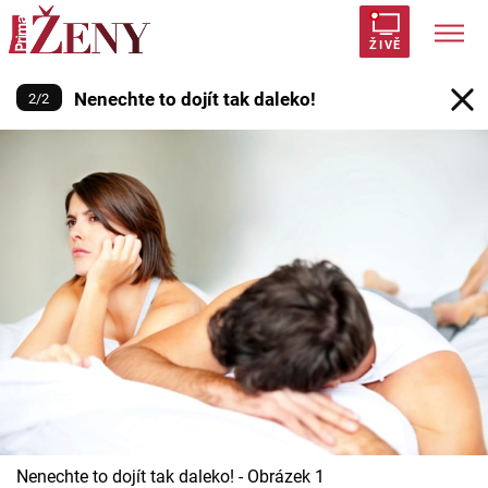
Nenechte to dojít tak daleko!
ŽIVĚ
Nenechte to dojít tak daleko!
2
/
2
Trendy:
Polabí
Inspekce
Prostřeno!
AYTO?
Módní alarm
Zrádci
Proměny
Témata
Celebrity
Vztahy
Seriály
Nenechte to dojít tak daleko! - Obrázek 1