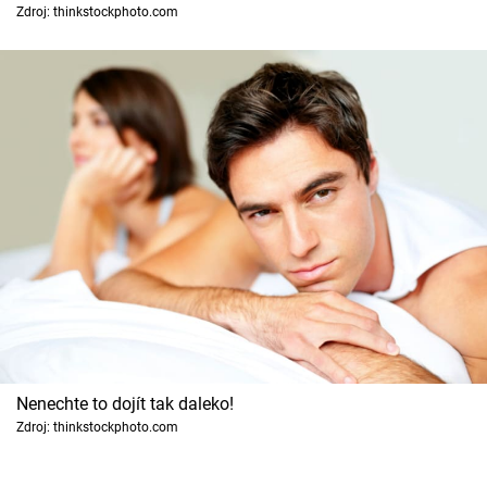
Horoskopy
Zdroj: thinkstockphoto.com
Sledujte prima+
Filmový festival Karlovy Vary
Pořady
Mámy sobě
Přihlášení
Sledujte nás
Nenechte to dojít tak daleko!
Zdroj: thinkstockphoto.com