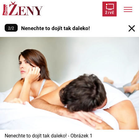
Nenechte to dojít tak daleko!
ŽIVĚ
Nenechte to dojít tak daleko!
2
/
2
Trendy:
Polabí
Inspekce
Prostřeno!
AYTO?
Módní alarm
Zrádci
Proměny
Témata
Celebrity
Vztahy
Seriály
Nenechte to dojít tak daleko! - Obrázek 1