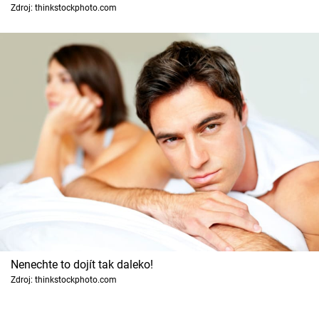
Horoskopy
Zdroj: thinkstockphoto.com
Sledujte prima+
Filmový festival Karlovy Vary
Pořady
Mámy sobě
Přihlášení
Sledujte nás
Nenechte to dojít tak daleko!
Zdroj: thinkstockphoto.com