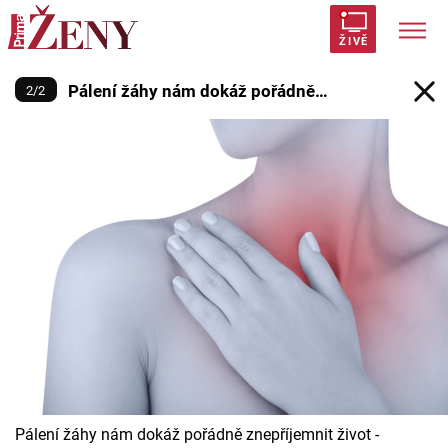
Pálení žáhy nám dokáž pořádně z
ŽIVĚ
Pálení žáhy nám dokáž pořádně
2
/
2
Trendy:
Polabí
Inspekce
Prostřeno!
AYTO?
znepříjemnit život
Módní alarm
Zrádci
Proměny
Témata
Celebrity
Vztahy
Seriály
Pálení žáhy nám dokáž pořádně znepříjemnit život -