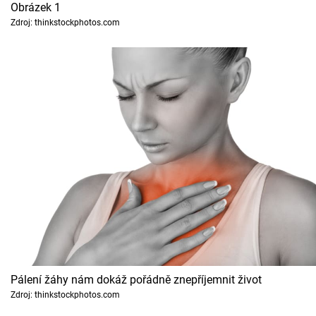
Horoskopy
Obrázek 1
Zdroj: thinkstockphotos.com
Sledujte prima+
Filmový festival Karlovy Vary
Pořady
Mámy sobě
Přihlášení
Sledujte nás
Pálení žáhy nám dokáž pořádně znepříjemnit život
Zdroj: thinkstockphotos.com