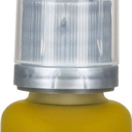
Horoskopy
Sledujte prima+
Filmový festival Karlovy Vary
Pořady
Mámy sobě
Přihlášení
Sledujte nás