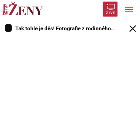
Tak tohle je děs! Fotografie z rod
ŽIVĚ
Tak tohle je děs! Fotografie z rodinného
Trendy:
Polabí
Inspekce
Prostřeno!
AYTO?
alba...
Módní alarm
Zrádci
Proměny
Témata
Celebrity
Vztahy
Seriály