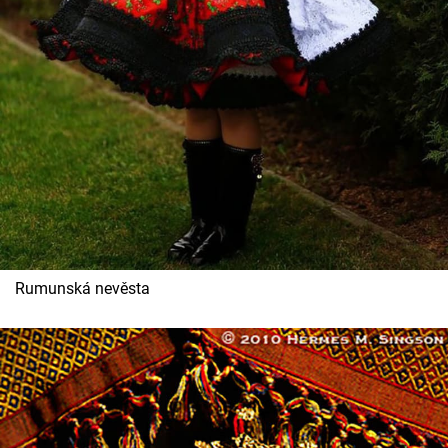
Horoskopy
Sledujte prima+
Filmový festival Karlovy Vary
Pořady
Mámy sobě
Přihlášení
Rumunská nevěsta
Sledujte nás