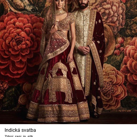
Indická svatba
Zdroj: rani_in_silk