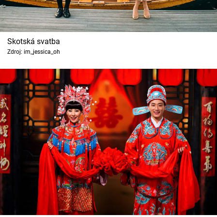
Skotská svatba
Zdroj: im_jessica_oh