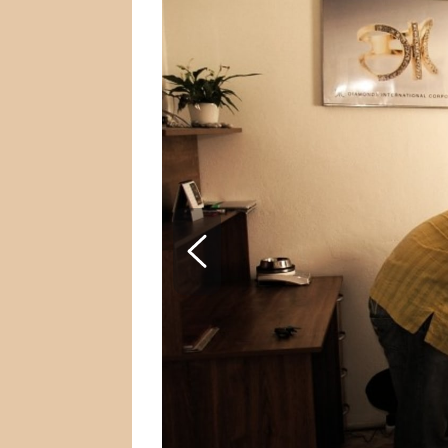
SNÁŘ
CELEBRITY
HOROSKOP NA ROK
VAŘENÍ
2023