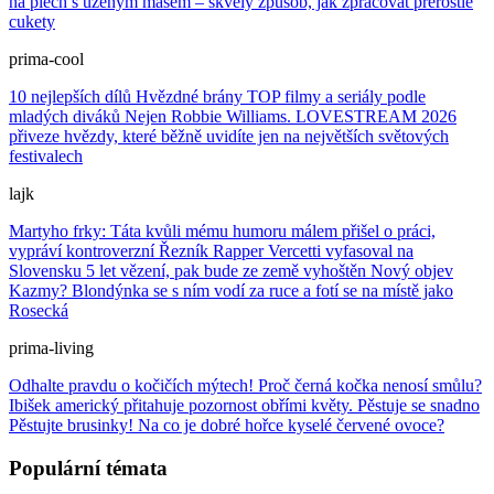
na plech s uzeným masem – skvělý způsob, jak zpracovat přerostlé
cukety
prima-cool
10 nejlepších dílů Hvězdné brány
TOP filmy a seriály podle
mladých diváků
Nejen Robbie Williams. LOVESTREAM 2026
přiveze hvězdy, které běžně uvidíte jen na největších světových
festivalech
lajk
Martyho frky: Táta kvůli mému humoru málem přišel o práci,
vypráví kontroverzní Řezník
Rapper Vercetti vyfasoval na
Slovensku 5 let vězení, pak bude ze země vyhoštěn
Nový objev
Kazmy? Blondýnka se s ním vodí za ruce a fotí se na místě jako
Rosecká
prima-living
Odhalte pravdu o kočičích mýtech! Proč černá kočka nenosí smůlu?
Ibišek americký přitahuje pozornost obřími květy. Pěstuje se snadno
Pěstujte brusinky! Na co je dobré hořce kyselé červené ovoce?
Populární témata