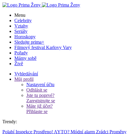
Menu
Celebrity
Vztahy
Seriály
Horoskopy
Sledujte prima+
Filmový festival Karlovy Vary
Pořady
Mámy sobě
Živě
Vyhledávání
Můj profil
Nastavení účtu
Odhlásit se
Jste tu poprvé?
Zaregistrujte se
Máte již účet?
Přihlaste se
Trendy:
Polabí
Inspekce
Prostřeno!
AYTO?
Módní alarm
Zrádci
Proměny