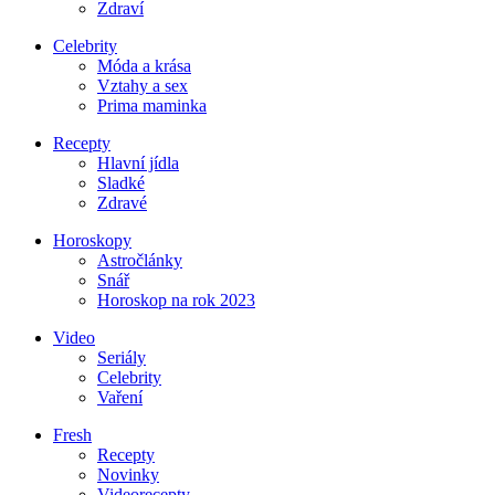
Zdraví
Celebrity
Móda a krása
Vztahy a sex
Prima maminka
Recepty
Hlavní jídla
Sladké
Zdravé
Horoskopy
Astročlánky
Snář
Horoskop na rok 2023
Video
Seriály
Celebrity
Vaření
Fresh
Recepty
Novinky
Videorecepty