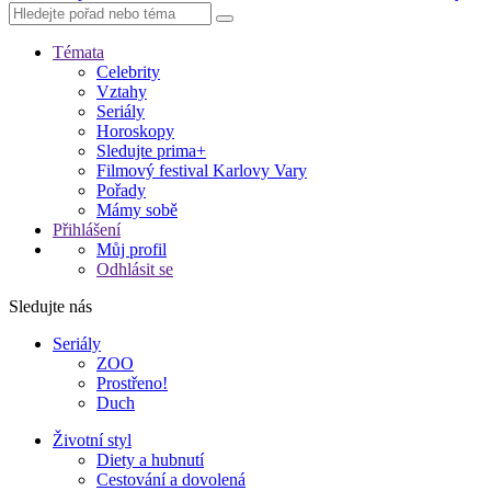
Témata
Celebrity
Vztahy
Seriály
Horoskopy
Sledujte prima+
Filmový festival Karlovy Vary
Pořady
Mámy sobě
Přihlášení
Můj profil
Odhlásit se
Sledujte nás
Seriály
ZOO
Prostřeno!
Duch
Životní styl
Diety a hubnutí
Cestování a dovolená