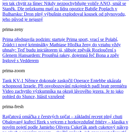
jen tak chytit za límec
Nikdy nezpochybňujte voliče ANO, smál se
Staněk. Dle průzkumu mají za lídra opozice Babiše
Poplach v
Bulharsku: Dron plný výbušnin explodoval kousek od plynovodu,
jeho původ je nejasný
prima-zeny
Prima představila podzim: startuje Prima sport, vrací se Polabí,
Zrádci i nové kriminálky
Mathiase Hložka ženy do vztahu vždy
uhnaly: Teď budu iniciátorem já, slibuje zpěvák
Rozloučení s
Glenem Hansardem: Proutěná rakev, dojemná řeč Bona a zpěv
Irglové s Vedderem
prima-zoom
Tank KV-1 Němce dokonale zaskočil
Operace Entebbe ukázala
schopnosti Izraele. Při osvobozování rukojmích padl bratr premiéra
Video zachytilo výzkumníka na okraji lávového jezera. Je to jako
pohled do Slunce, hlásil vzrušeně
prima-fresh
Rajčatová omáčka z čerstvých rajčat – základní recept plný chuti
Obalovaný kuřecí řízek s vejcem z horkovzdušné fritézy – klasika v
novém pojetí podle Jamieho Olivera
Cukeťák aneb cuketový nákyp