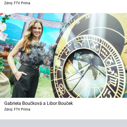
Horoskopy
Zdroj: FTV Prima
Sledujte prima+
Filmový festival Karlovy Vary
Pořady
Mámy sobě
Přihlášení
Sledujte nás
Gabriela Boučková a Libor Bouček
Zdroj: FTV Prima