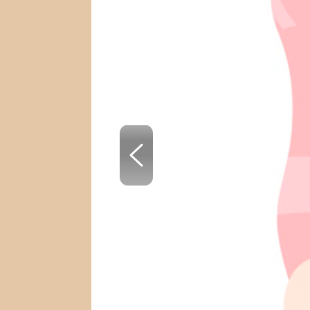
SNÁŘ
CELEBRITY
HOROSKOP NA ROK
VAŘENÍ
2023