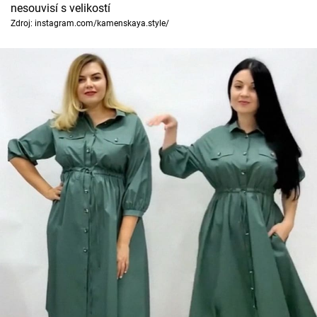
Horoskopy
nesouvisí s velikostí
Zdroj: instagram.com/kamenskaya.style/
Sledujte prima+
Filmový festival Karlovy Vary
Pořady
Mámy sobě
Přihlášení
Sledujte nás