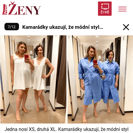
Kamarádky ukazují, že módní styl 
ŽIVĚ
Kamarádky ukazují, že módní styl
7
/
12
Trendy:
Polabí
Inspekce
Prostřeno!
AYTO?
nesouvisí s velikostí
Módní alarm
Zrádci
Proměny
Témata
Celebrity
Vztahy
Seriály
Jedna nosí XS, druhá XL. Kamarádky ukazují, že módní styl