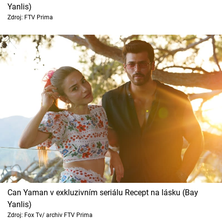
Horoskopy
Yanlis)
Zdroj: FTV Prima
Sledujte prima+
Filmový festival Karlovy Vary
Pořady
Mámy sobě
Přihlášení
Sledujte nás
Can Yaman v exkluzivním seriálu Recept na lásku (Bay
Yanlis)
Zdroj: Fox Tv/ archiv FTV Prima