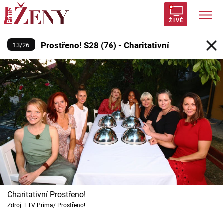
Prostřeno! S28 (76) - Charitativní
ŽIVĚ
Prostřeno! S28 (76) - Charitativní
13
/
26
Trendy:
Polabí
Inspekce
Prostřeno!
AYTO?
Módní alarm
Zrádci
Proměny
Témata
Celebrity
Vztahy
Charitativní Prostřeno!
Seriály
Zdroj: FTV Prima/ Prostřeno!