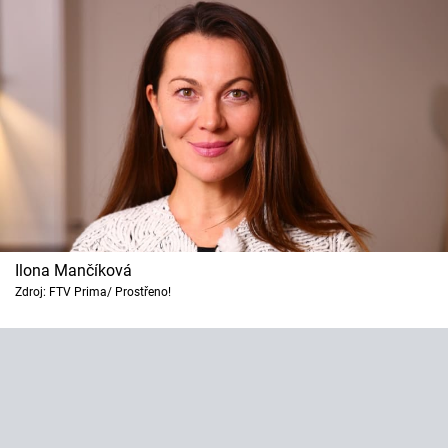
Horoskopy
Sledujte prima+
Filmový festival Karlovy Vary
Pořady
Mámy sobě
Přihlášení
Ilona Mančíková
Zdroj: FTV Prima/ Prostřeno!
Sledujte nás