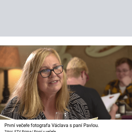
První večeře fotografa Václava s paní Pavlou.
Zdroj: FTV Prima/ První v večeře