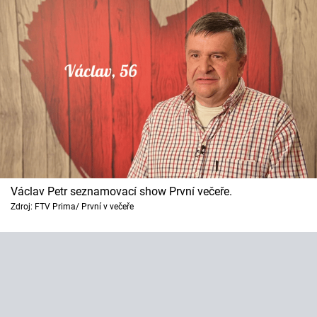
Horoskopy
Sledujte prima+
Filmový festival Karlovy Vary
Pořady
Mámy sobě
Přihlášení
Václav Petr seznamovací show První večeře.
Zdroj: FTV Prima/ První v večeře
Sledujte nás