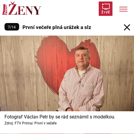
První večeře plná urážek a slz
ŽIVĚ
První večeře plná urážek a slz
7
/
14
Trendy:
Polabí
Inspekce
Prostřeno!
AYTO?
Módní alarm
Zrádci
Proměny
Témata
Celebrity
Vztahy
Fotograf Václav Petr by se rád seznámil s modelkou.
Seriály
Zdroj: FTV Prima/ První v večeře