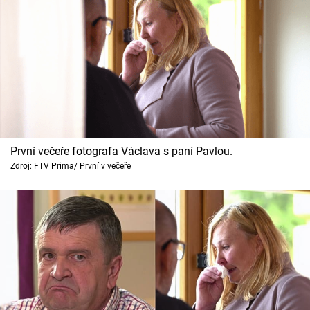
První večeře fotografa Václava s paní Pavlou.
Zdroj: FTV Prima/ První v večeře