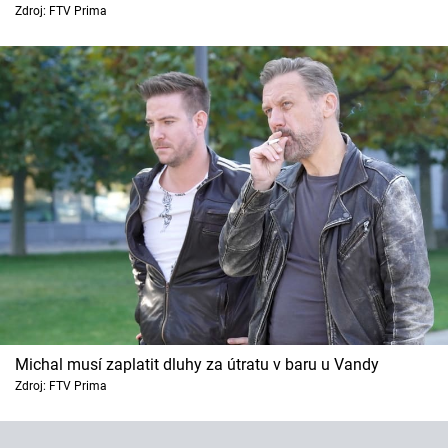
Horoskopy
Zdroj: FTV Prima
Sledujte prima+
Filmový festival Karlovy Vary
Pořady
Mámy sobě
Přihlášení
Sledujte nás
Michal musí zaplatit dluhy za útratu v baru u Vandy
Zdroj: FTV Prima