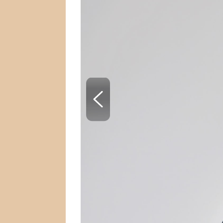
SNÁŘ
CELEBRITY
HOROSKOP NA ROK
VAŘENÍ
2023