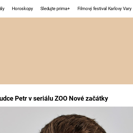
ály
Horoskopy
Sledujte prima+
Filmový festival Karlovy Vary
Celebrity
Recepty
MÓDA A KRÁSA
HLAVNÍ JÍD
VZTAHY A SEX
SLADKÉ
PRIMA MAMINKA
ZDRAVÉ
o soudce Petr v seriálu
udce Petr v seriálu ZOO Nové začátky
Fresh
Living
RECEPTY
BYDLENÍ