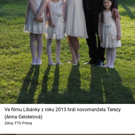
Horoskopy
Sledujte prima+
Filmový festival Karlovy Vary
Pořady
Mámy sobě
Přihlášení
Sledujte nás
Ve filmu Líbánky z roku 2013 hrál novomanžela Terezy
(Anna Geislerová)
Zdroj: FTV Prima