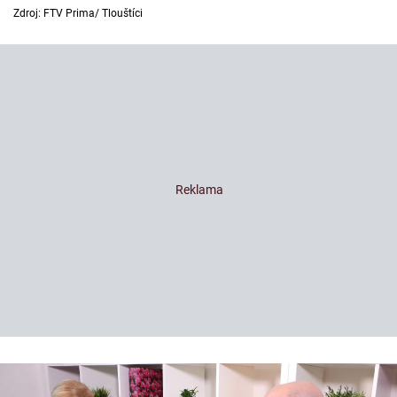
Zdroj: FTV Prima/ Tlouštíci