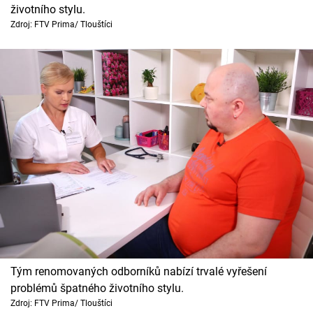
Horoskopy
životního stylu.
Zdroj: FTV Prima/ Tlouštíci
Sledujte prima+
Filmový festival Karlovy Vary
Pořady
Mámy sobě
Přihlášení
Sledujte nás
Tým renomovaných odborníků nabízí trvalé vyřešení
problémů špatného životního stylu.
Zdroj: FTV Prima/ Tlouštíci