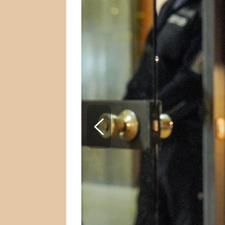
SNÁŘ
CELEBRITY
HOROSKOP NA ROK
VAŘENÍ
2023