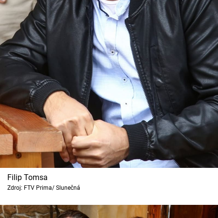
Horoskopy
Sledujte prima+
Filmový festival Karlovy Vary
Pořady
Mámy sobě
Přihlášení
Sledujte nás
Filip Tomsa
Zdroj: FTV Prima/ Slunečná