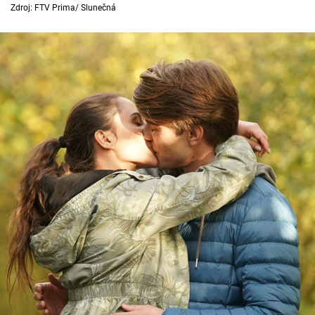
Horoskopy
Zdroj: FTV Prima/ Slunečná
Sledujte prima+
Filmový festival Karlovy Vary
Pořady
Mámy sobě
Přihlášení
Sledujte nás