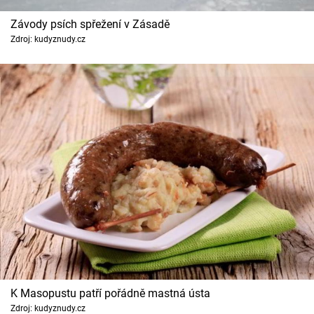
Závody psích spřežení v Zásadě
Zdroj: kudyznudy.cz
K Masopustu patří pořádně mastná ústa
Zdroj: kudyznudy.cz