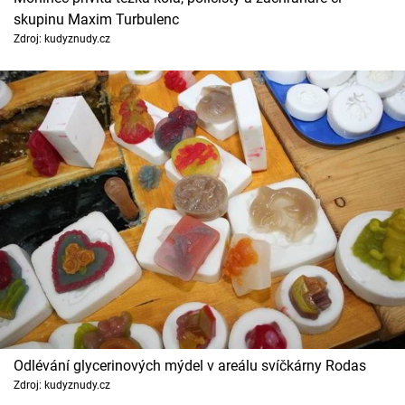
Horoskopy
skupinu Maxim Turbulenc
Zdroj: kudyznudy.cz
Sledujte prima+
Filmový festival Karlovy Vary
Pořady
Mámy sobě
Přihlášení
Sledujte nás
Odlévání glycerinových mýdel v areálu svíčkárny Rodas
Zdroj: kudyznudy.cz