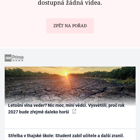
Horoskopy
dostupná žádná videa.
Sledujte prima+
ZPĚT NA POŘAD
Filmový festival Karlovy Vary
Pořady
Mámy sobě
Přihlášení
Sledujte nás
Letošní vlna veder? Nic moc, míní vědci. Vysvětlili, proč rok
2027 bude zřejmě daleko horší
Střelba v thajské škole: Student zabil učitele a další zranil.