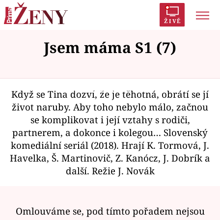
ŽIVĚ
Jsem máma S1 (7)
Trendy:
Polabí
Inspekce
Prostřeno!
AYTO?
Módní alarm
Zrádci
Proměny
Failed to fetch
Když se Tina dozví, že je těhotná, obrátí se jí
život naruby. Aby toho nebylo málo, začnou
se komplikovat i její vztahy s rodiči,
Témata
partnerem, a dokonce i kolegou… Slovenský
komediální seriál (2018). Hrají K. Tormová, J.
Celebrity
Havelka, Š. Martinovič, Z. Kanócz, J. Dobrík a
další. Režie J. Novák
Vztahy
Seriály
Omlouváme se, pod tímto pořadem nejsou