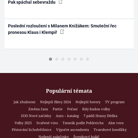
Pak spáchal sebevraždu
Poslední rozloučení s Milanem Knížákem: Smuteční řec
pronesou Klaus i Klempíř
Populární témata
Jak zhubnout
Nejlepší filmy 2024
Nejlepší horory
TV program
Změna času
Partie
Počasí
Kdy budou volby
ZOO Nové začátky
Auto – katalog
7 pádů Honzy Dědka
Volby 2025
Svařené víno
Tatarák podle Pohlreicha
Aloe vera
Pěstování lichořeřišnice
Výpočet ascendentu
Tvarohové knedlíky
Nejlepší palačinky
Švestkový koláč