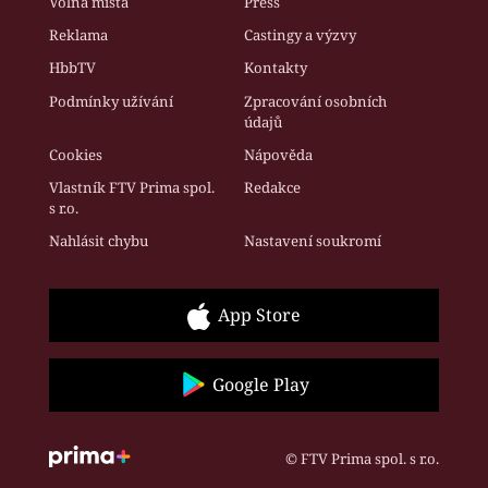
Volná místa
Press
Reklama
Castingy a výzvy
HbbTV
Kontakty
Podmínky užívání
Zpracování osobních
údajů
Cookies
Nápověda
Vlastník FTV Prima spol.
Redakce
s r.o.
Nahlásit chybu
Nastavení soukromí
App Store
Google Play
© FTV Prima spol. s r.o.