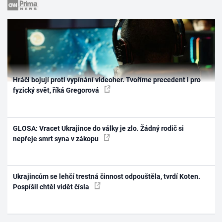
Hráči bojují proti vypínání videoher. Tvoříme precedent i pro
fyzický svět, říká Gregorová
GLOSA: Vracet Ukrajince do války je zlo. Žádný rodič si
nepřeje smrt syna v zákopu
Ukrajincům se lehčí trestná činnost odpouštěla, tvrdí Koten.
Pospíšil chtěl vidět čísla