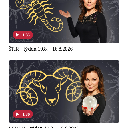
Horoskopy
Sledujte prima+
Filmový festival Karlovy Vary
1:35
Pořady
ŠTÍR – týden 10.8. – 16.8.2026
Mámy sobě
Přihlášení
Sledujte nás
1:50