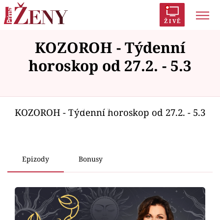
ŽIVĚ
KOZOROH - Týdenní
Trendy:
Polabí
Inspekce
Prostřeno!
AYTO?
horoskop od 27.2. - 5.3
Módní alarm
Zrádci
Proměny
Failed to fetch
KOZOROH - Týdenní horoskop od 27.2. - 5.3
Témata
Celebrity
Epizody
Bonusy
Vztahy
Seriály