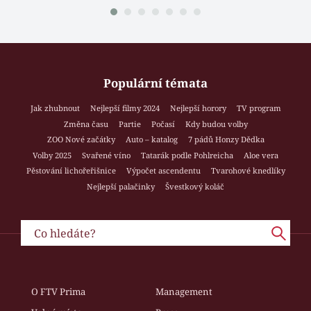
Populární témata
Jak zhubnout
Nejlepší filmy 2024
Nejlepší horory
TV program
Změna času
Partie
Počasí
Kdy budou volby
ZOO Nové začátky
Auto – katalog
7 pádů Honzy Dědka
Volby 2025
Svařené víno
Tatarák podle Pohlreicha
Aloe vera
Pěstování lichořeřišnice
Výpočet ascendentu
Tvarohové knedlíky
Nejlepší palačinky
Švestkový koláč
O FTV Prima
Management