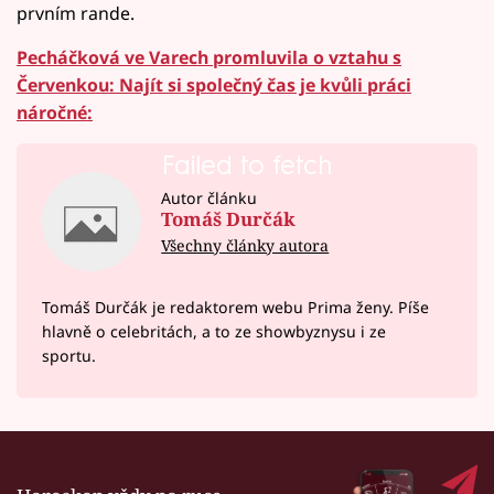
prvním rande.
Pecháčková ve Varech promluvila o vztahu s
Červenkou: Najít si společný čas je kvůli práci
náročné:
Failed to fetch
Autor článku
Tomáš Durčák
Všechny články autora
Tomáš Durčák je redaktorem webu Prima ženy. Píše
hlavně o celebritách, a to ze showbyznysu i ze
sportu.