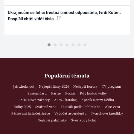
Ukrajincům se lehčí trestná činnost odpouštěla, tvrdí Koten.
Pospíšil chtěl vidět čísla
Populární témata
Jak zhubnout
Nejlepší filmy 2024
Nejlepší horory
TV program
Změna času
Partie
Počasí
Kdy budou volby
ZOO Nové začátky
Auto – katalog
7 pádů Honzy Dědka
Volby 2025
Svařené víno
Tatarák podle Pohlreicha
Aloe vera
Pěstování lichořeřišnice
Výpočet ascendentu
Tvarohové knedlíky
Nejlepší palačinky
Švestkový koláč