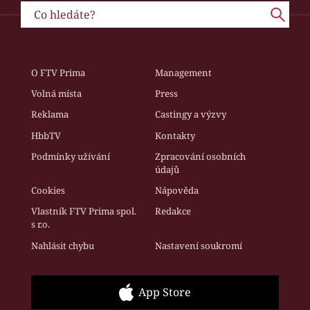
O FTV Prima
Management
Volná místa
Press
Reklama
Castingy a výzvy
HbbTV
Kontakty
Podmínky užívání
Zpracování osobních
údajů
Cookies
Nápověda
Vlastník FTV Prima spol.
Redakce
s r.o.
Nahlásit chybu
Nastavení soukromí
App Store