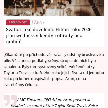
SPOLEČNOST
Svatba jako dovolená. Hitem roku 2026
jsou wellness víkendy i obřady bez
mobilů
„Okamžitě po příchodu vás zavalily odstíny broskvové a
bílé. Všechno… podlahy, stěny, strop… do nich bylo
zahaleno. Byly tam vystaveny velké, zvětšené fotky
Taylor a Travise z každého roku jejich života od jednoho
roku po konec dospívání,“ popsal Aron, co na
svatebčany čekalo.
AMC Theaters CEO Adam Aron posted an
insider's account of the Taylor Swift-Travis Kelce