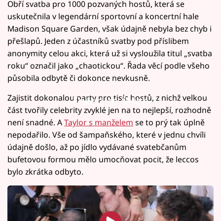
Obří svatba pro 1000 pozvaných hostů, která se
uskutečnila v legendární sportovní a koncertní hale
Madison Square Garden, však údajně nebyla bez chyb i
přešlapů. Jeden z účastníků svatby pod příslibem
anonymity celou akci, která už si vysloužila titul „svatba
roku“ označil jako „chaotickou“. Řada věcí podle všeho
působila odbytě či dokonce nevkusně.
Zajistit dokonalou party pro tisíc hostů, z nichž velkou
Failed to fetch
část tvořily celebrity zvyklé jen na to nejlepší, rozhodně
není snadné. A
Taylor s manželem
se to prý tak úplně
nepodařilo. Vše od šampaňského, které v jednu chvíli
údajně došlo, až po jídlo vydávané svatebčanům
bufetovou formou mělo umocňovat pocit, že leccos
bylo zkrátka odbyto.