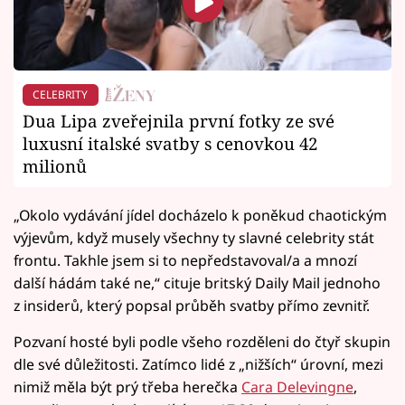
CELEBRITY
Dua Lipa zveřejnila první fotky ze své
luxusní italské svatby s cenovkou 42
milionů
„Okolo vydávání jídel docházelo k poněkud chaotickým
výjevům, když musely všechny ty slavné celebrity stát
frontu. Takhle jsem si to nepředstavoval/a a mnozí
další hádám také ne,“ cituje britský Daily Mail jednoho
z insiderů, který popsal průběh svatby přímo zevnitř.
Pozvaní hosté byli podle všeho rozděleni do čtyř skupin
dle své důležitosti. Zatímco lidé z „nižších“ úrovní, mezi
nimiž měla být prý třeba herečka
Cara Delevingne
,