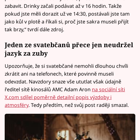
zabavit. Drinky začali podávat až v 16 hodin. Takže
pokud jste měli dorazit už ve 14:30, postávali jste tam
jako kůl v plotě a říkali si, proč jste sakra museli přijít
tak brzy,“ tvrdí dále zdroj.
Jeden ze svatebčanů přece jen neudržel
jazyk za zuby
Upozorňuje, že si svatebčané nemohli dlouhou chvíli
zkrátit ani na telefonech, které povinně museli
odevzdat. Navzdory snaze vše ututlat však údajně
ředitel sítě kinosálů AMC Adam Aron
na sociální síti
X.com
sdílel poměrně detailní popis výzdoby i
atmosféry
. Tedy předtím, než svůj post raději smazal.