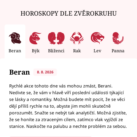
HOROSKOPY DLE ZVĚROKRUHU
Beran
Býk
Blíženci
Rak
Lev
Panna
V
Beran
8. 8. 2026
Rychlé akce tohoto dne vás mohou zmást, Berani.
Nedivte se, že vám v hlavě víří poslední události týkající
se lásky a romantiky. Možná budete mít pocit, že se věci
dějí příliš rychle na to, abyste jim mohli skutečně
porozumět. Snažte se nebýt tak analytičtí. Možná zjistíte,
že se honíte za ztraceným cílem, zatímco vlak vyjíždí ze
stanice. Naskočte na palubu a nechte problém za sebou.