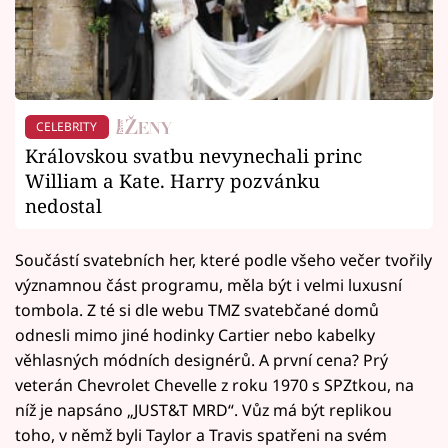
CELEBRITY
Královskou svatbu nevynechali princ
William a Kate. Harry pozvánku
nedostal
Součástí svatebních her, které podle všeho večer tvořily
významnou část programu, měla být i velmi luxusní
tombola. Z té si dle webu TMZ svatebčané domů
odnesli mimo jiné hodinky Cartier nebo kabelky
věhlasných módních designérů. A první cena? Prý
veterán Chevrolet Chevelle z roku 1970 s SPZtkou, na
níž je napsáno „JUST&T MRD“. Vůz má být replikou
toho, v němž byli Taylor a Travis spatřeni na svém