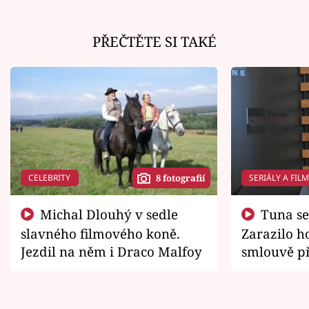
PŘEČTĚTE SI TAKÉ
CELEBRITY
SERIÁLY A FIL
8 fotografií
Michal Dlouhý v sedle
Tuna se chtěl vrátit domů.
slavného filmového koně.
Zarazilo ho
Jezdil na něm i Draco Malfoy
smlouvě př
zemřít