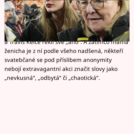
Horoskopy
Máme za sebou svatbu tohoto roku. Tak ji
Sledujte prima+
aspoň častují média i někteří z hvězdných
Filmový festival Karlovy Vary
účastníků, kteří byli u toho, když si Taylor Swift
a Travis Kelce řekli své „ano“. A zatímco máma
Pořady
ženicha je z ní podle všeho nadšená, někteří
svatebčané se pod příslibem anonymity
Mámy sobě
nebojí extravagantní akci značit slovy jako
„nevkusná“, „odbytá“ či „chaotická“.
Přihlášení
Sledujte nás