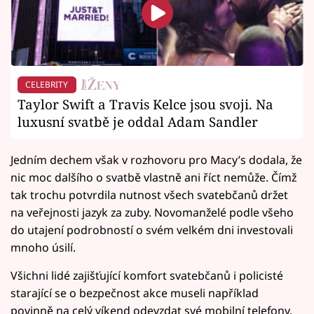
CELEBRITY
Taylor Swift a Travis Kelce jsou svoji. Na
luxusní svatbě je oddal Adam Sandler
Jedním dechem však v rozhovoru pro Macy’s dodala, že
nic moc dalšího o svatbě vlastně ani říct nemůže. Čímž
tak trochu potvrdila nutnost všech svatebčanů držet
na veřejnosti jazyk za zuby. Novomanželé podle všeho
do utajení podrobností o svém velkém dni investovali
mnoho úsilí.
Všichni lidé zajišťující komfort svatebčanů i policisté
starající se o bezpečnost akce museli například
povinně na celý víkend odevzdat své mobilní telefony.