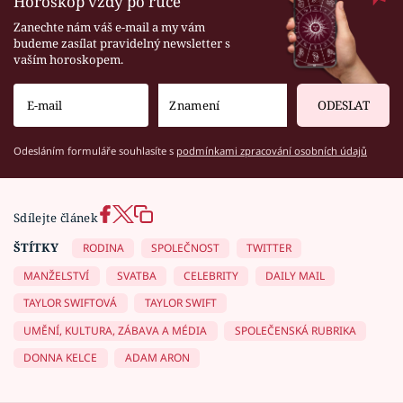
Horoskop vždy po ruce
Zanechte nám váš e-mail a my vám
budeme zasílat pravidelný newsletter s
vaším horoskopem.
ODESLAT
Odesláním formuláře souhlasíte s
podmínkami zpracování osobních údajů
Sdílejte článek
ŠTÍTKY
RODINA
SPOLEČNOST
TWITTER
MANŽELSTVÍ
SVATBA
CELEBRITY
DAILY MAIL
TAYLOR SWIFTOVÁ
TAYLOR SWIFT
UMĚNÍ, KULTURA, ZÁBAVA A MÉDIA
SPOLEČENSKÁ RUBRIKA
DONNA KELCE
ADAM ARON