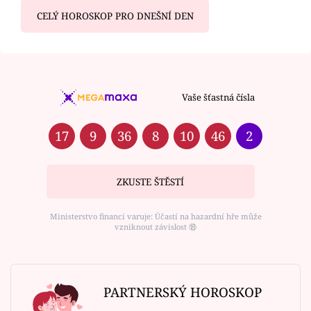
CELÝ HOROSKOP PRO DNEŠNÍ DEN
Vaše šťastná čísla
17
9
36
8
10
46
2
ZKUSTE ŠTĚSTÍ
Ministerstvo financí varuje: Účastí na hazardní hře může
vzniknout závislost ⑱
PARTNERSKÝ HOROSKOP