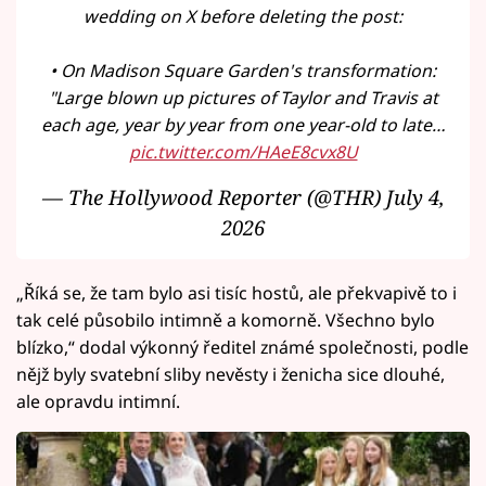
wedding on X before deleting the post:
• On Madison Square Garden's transformation:
"Large blown up pictures of Taylor and Travis at
each age, year by year from one year-old to late…
pic.twitter.com/HAeE8cvx8U
— The Hollywood Reporter (@THR)
July 4,
2026
„Říká se, že tam bylo asi tisíc hostů, ale překvapivě to i
tak celé působilo intimně a komorně. Všechno bylo
blízko,“ dodal výkonný ředitel známé společnosti, podle
nějž byly svatební sliby nevěsty i ženicha sice dlouhé,
ale opravdu intimní.