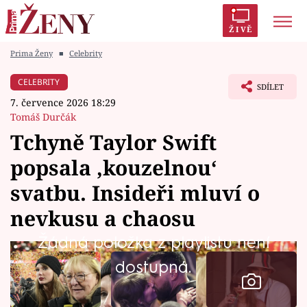
ŽIVĚ
Prima Ženy
■
Celebrity
Trendy:
Polabí
Inspekce
Prostřeno!
AYTO?
CELEBRITY
SDÍLET
Módní alarm
Zrádci
Proměny
7. července 2026 18:29
Tomáš Durčák
Tchyně Taylor Swift
popsala ‚kouzelnou‘
Témata
svatbu. Insideři mluví o
Celebrity
nevkusu a chaosu
Žádná položka z playlistu není
Vztahy
dostupná.
Seriály