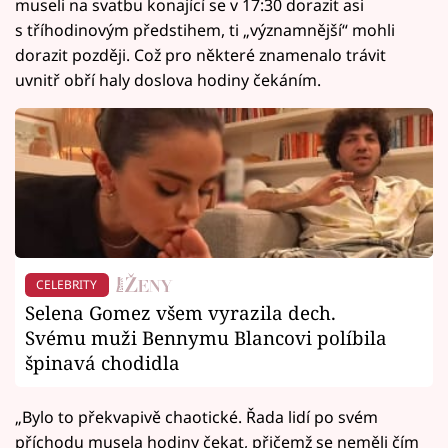
museli na svatbu konající se v 17:30 dorazit asi
s tříhodinovým předstihem, ti „významnější“ mohli
dorazit později. Což pro některé znamenalo trávit
uvnitř obří haly doslova hodiny čekáním.
CELEBRITY
Selena Gomez všem vyrazila dech.
Svému muži Bennymu Blancovi políbila
špinavá chodidla
„Bylo to překvapivě chaotické. Řada lidí po svém
příchodu musela hodiny čekat, přičemž se neměli čím