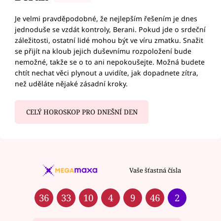
Je velmi pravděpodobné, že nejlepším řešením je dnes
jednoduše se vzdát kontroly, Berani. Pokud jde o srdeční
záležitosti, ostatní lidé mohou být ve víru zmatku. Snažit
se přijít na kloub jejich duševnímu rozpoložení bude
nemožné, takže se o to ani nepokoušejte. Možná budete
chtít nechat věci plynout a uvidíte, jak dopadnete zítra,
než uděláte nějaké zásadní kroky.
CELÝ HOROSKOP PRO DNEŠNÍ DEN
Vaše šťastná čísla
36
33
10
4
9
46
2