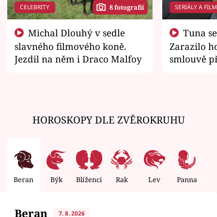
CELEBRITY
SERIÁLY A FIL
8 fotografií
Michal Dlouhý v sedle
Tuna se chtěl vrátit domů.
slavného filmového koně.
Zarazilo ho
Jezdil na něm i Draco Malfoy
smlouvě př
zemřít
HOROSKOPY DLE ZVĚROKRUHU
Beran
Býk
Blíženci
Rak
Lev
Panna
V
Beran
7. 8. 2026