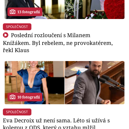
13 fotografií
SPOLEČNOST
Poslední rozloučení s Milanem
Knížákem. Byl rebelem, ne provokatérem,
řekl Klaus
10 fotografií
SPOLEČNOST
Eva Decroix už není sama. Léto si užívá s
kolegou z ODS, který o vztahu mlžil