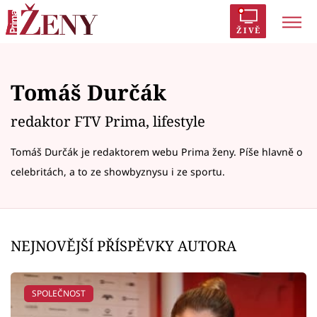
ŽIVĚ
Trendy:
Polabí
Inspekce
Prostřeno!
AYTO?
Tomáš Durčák
Módní alarm
Zrádci
Proměny
redaktor FTV Prima, lifestyle
Tomáš Durčák je redaktorem webu Prima ženy. Píše hlavně o
celebritách, a to ze showbyznysu i ze sportu.
Témata
Celebrity
NEJNOVĚJŠÍ PŘÍSPĚVKY AUTORA
Vztahy
Seriály
SPOLEČNOST