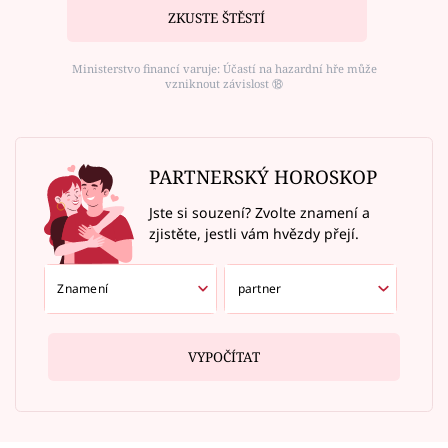
ZKUSTE ŠTĚSTÍ
Ministerstvo financí varuje: Účastí na hazardní hře může
vzniknout závislost ⑱
PARTNERSKÝ HOROSKOP
Jste si souzení? Zvolte znamení a
zjistěte, jestli vám hvězdy přejí.
VYPOČÍTAT