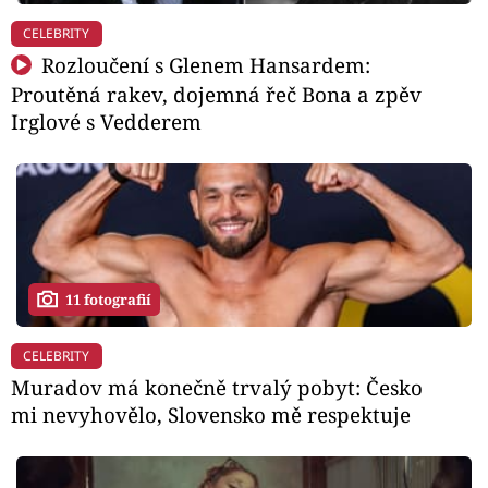
CELEBRITY
Rozloučení s Glenem Hansardem:
Proutěná rakev, dojemná řeč Bona a zpěv
Irglové s Vedderem
11 fotografií
CELEBRITY
Muradov má konečně trvalý pobyt: Česko
mi nevyhovělo, Slovensko mě respektuje