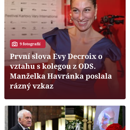
Horoskopy
Sledujte prima+
Filmový festival Karlovy Vary
Pořady
9 fotografií
První slova Evy Decroix o
Mámy sobě
vztahu s kolegou z ODS.
Manželka Havránka poslala
Přihlášení
rázný vzkaz
Sledujte nás