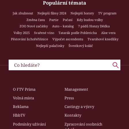
Populární témata
Jak zhubnout
Nejlepší filmy 2024
Nejlepší horory
TV program
Změna času
Partie
Počasí
Kdy budou volby
ZOO Nové začátky
Auto – katalog
7 pádů Honzy Dědka
Volby 2025
Svařené víno
Tatarák podle Pohlreicha
Aloe vera
Pěstování lichořeřišnice
Výpočet ascendentu
Tvarohové knedlíky
Nejlepší palačinky
Švestkový koláč
O FTV Prima
Management
Volná místa
Press
Reklama
Castingy a výzvy
HbbTV
Kontakty
Podmínky užívání
Zpracování osobních