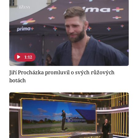
Horoskopy
Sledujte prima+
Filmový festival Karlovy Vary
Pořady
1:12
Mámy sobě
Jiří Procházka promluvil o svých růžových
botách
Přihlášení
Sledujte nás