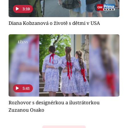
3:10
Diana Kobzanová o životě s dětmi v USA
5:41
Rozhovor s designérkou a ilustrátorkou
Zuzanou Osako