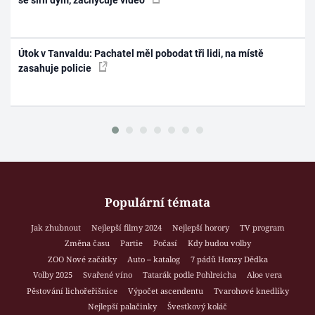
Útok v Tanvaldu: Pachatel měl pobodat tři lidi, na místě
zasahuje policie
Populární témata
Jak zhubnout
Nejlepší filmy 2024
Nejlepší horory
TV program
Změna času
Partie
Počasí
Kdy budou volby
ZOO Nové začátky
Auto – katalog
7 pádů Honzy Dědka
Volby 2025
Svařené víno
Tatarák podle Pohlreicha
Aloe vera
Pěstování lichořeřišnice
Výpočet ascendentu
Tvarohové knedlíky
Nejlepší palačinky
Švestkový koláč