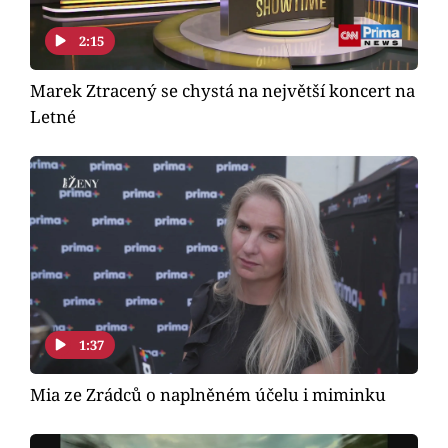
2:15
Marek Ztracený se chystá na největší koncert na
Letné
1:37
Mia ze Zrádců o naplněném účelu i miminku