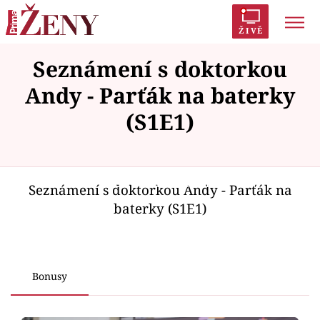
ŽIVĚ
Seznámení s doktorkou
Trendy:
Polabí
Inspekce
Prostřeno!
AYTO?
Andy - Parťák na baterky
Módní alarm
Zrádci
Proměny
(S1E1)
Failed to fetch
Témata
Seznámení s doktorkou Andy - Parťák na
baterky (S1E1)
Celebrity
Vztahy
Bonusy
Seriály