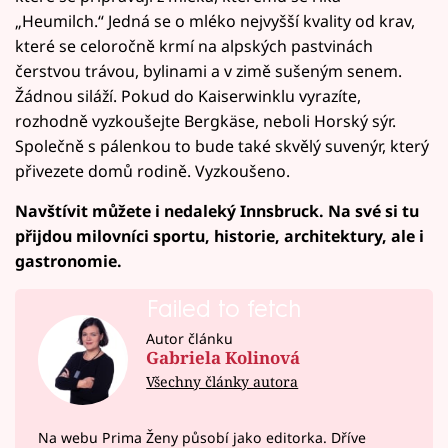
„Heumilch.“ Jedná se o mléko nejvyšší kvality od krav,
které se celoročně krmí na alpských pastvinách
čerstvou trávou, bylinami a v zimě sušeným senem.
Žádnou siláží. Pokud do Kaiserwinklu vyrazíte,
rozhodně vyzkoušejte Bergkäse, neboli Horský sýr.
Společně s pálenkou to bude také skvělý suvenýr, který
přivezete domů rodině. Vyzkoušeno.
Navštívit můžete i nedaleký Innsbruck. Na své si tu
přijdou milovníci sportu, historie, architektury, ale i
gastronomie.
Failed to fetch
Autor článku
Gabriela Kolinová
Všechny články autora
Na webu Prima Ženy působí jako editorka. Dříve