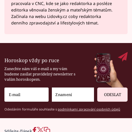
pracovala v CNC, kde se jako redaktorka a posléze
editorka věnovala ženským a mateřským tématům.
Začínala na webu Lidovky.cz coby redaktorka
denního zpravodajství a lifestylových témat.
Horoskop vždy po ruce
Zanechte nám váš e-mail a my vám
budeme zasílat pravidelný newsletter s
vaším horoskopem.
ODESLAT
Odesláním formuláře souhlasíte s
podmínkami zpracování osobních údajů
Sdílejte článek