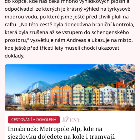
do kopce, kde nás čeká mnoho vyhlídkových plošin a
odpočívadel, ze kterých je krásný výhled na tyrkysově
modrou vodu, po které jsme ještě před chvílí pluli na
raftu. „Na této cestě byla donedávna hraniční kontrola,
která byla zrušena až se vstupem do schengenského
prostoru,“ vysvětluje nám Andreas a ukazuje na místo,
kde ještě před třiceti lety museli chodci ukazovat
doklady.
CESTOVÁNÍ A DOVOLENÁ
Innsbruck: Metropole Alp, kde na
sjezdovku dojedete na kole i tramvají.