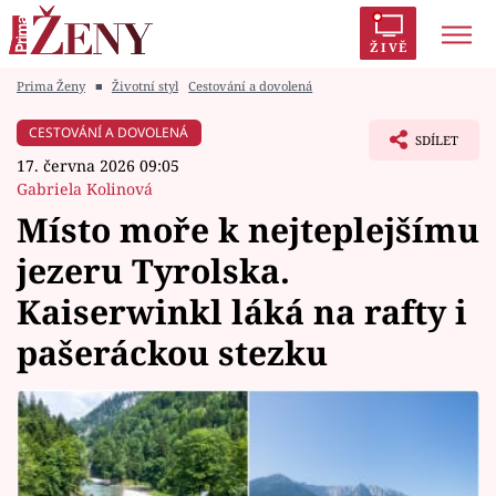
ŽIVĚ
Prima Ženy
■
Životní styl
Cestování a dovolená
Trendy:
Polabí
Inspekce
Prostřeno!
AYTO?
CESTOVÁNÍ A DOVOLENÁ
SDÍLET
Módní alarm
Zrádci
Proměny
17. června 2026 09:05
Gabriela Kolinová
Místo moře k nejteplejšímu
jezeru Tyrolska.
Témata
Kaiserwinkl láká na rafty i
Celebrity
pašeráckou stezku
Vztahy
Seriály