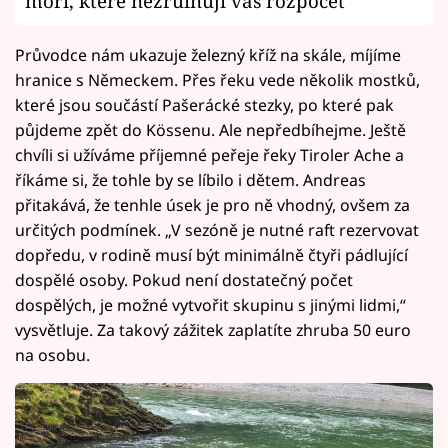
moři, které nezruinují váš rozpočet
Průvodce nám ukazuje železný kříž na skále, míjíme
hranice s Německem. Přes řeku vede několik mostků,
které jsou součástí Pašerácké stezky, po které pak
půjdeme zpět do Kössenu. Ale nepředbíhejme. Ještě
chvíli si užíváme příjemné peřeje řeky Tiroler Ache a
říkáme si, že tohle by se líbilo i dětem. Andreas
přitakává, že tenhle úsek je pro ně vhodný, ovšem za
určitých podmínek. „V sezóně je nutné raft rezervovat
dopředu, v rodině musí být minimálně čtyři pádlující
dospělé osoby. Pokud není dostatečný počet
dospělých, je možné vytvořit skupinu s jinými lidmi,“
vysvětluje. Za takový zážitek zaplatíte zhruba 50 euro
na osobu.