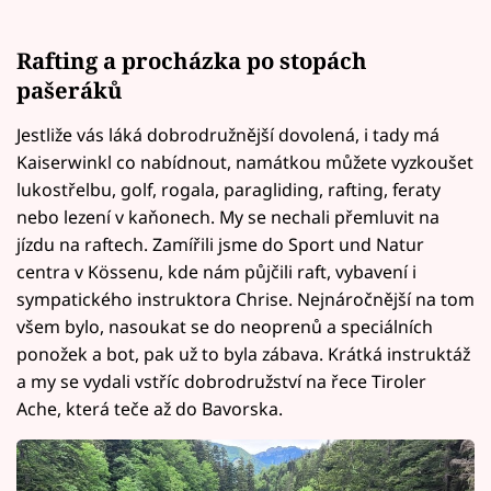
Rafting a procházka po stopách
pašeráků
Jestliže vás láká dobrodružnější dovolená, i tady má
Kaiserwinkl co nabídnout, namátkou můžete vyzkoušet
lukostřelbu, golf, rogala, paragliding, rafting, feraty
nebo lezení v kaňonech. My se nechali přemluvit na
jízdu na raftech. Zamířili jsme do Sport und Natur
centra v Kössenu, kde nám půjčili raft, vybavení i
sympatického instruktora Chrise. Nejnáročnější na tom
všem bylo, nasoukat se do neoprenů a speciálních
ponožek a bot, pak už to byla zábava. Krátká instruktáž
a my se vydali vstříc dobrodružství na řece Tiroler
Ache, která teče až do Bavorska.