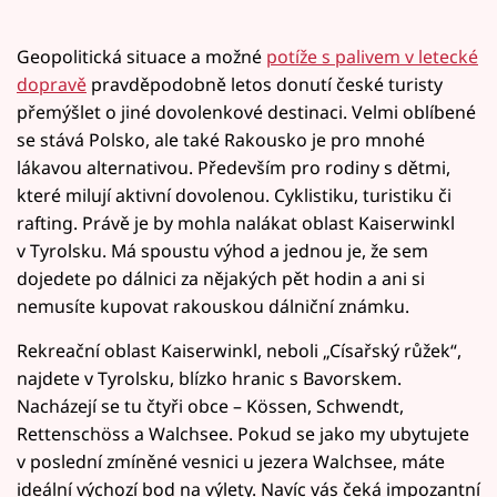
Geopolitická situace a možné
potíže s palivem v letecké
dopravě
pravděpodobně letos donutí české turisty
přemýšlet o jiné dovolenkové destinaci. Velmi oblíbené
se stává Polsko, ale také Rakousko je pro mnohé
lákavou alternativou. Především pro rodiny s dětmi,
které milují aktivní dovolenou. Cyklistiku, turistiku či
rafting. Právě je by mohla nalákat oblast Kaiserwinkl
v Tyrolsku. Má spoustu výhod a jednou je, že sem
dojedete po dálnici za nějakých pět hodin a ani si
nemusíte kupovat rakouskou dálniční známku.
Rekreační oblast Kaiserwinkl, neboli „Císařský růžek“,
najdete v Tyrolsku, blízko hranic s Bavorskem.
Nacházejí se tu čtyři obce – Kössen, Schwendt,
Rettenschöss a Walchsee. Pokud se jako my ubytujete
v poslední zmíněné vesnici u jezera Walchsee, máte
ideální výchozí bod na výlety. Navíc vás čeká impozantní