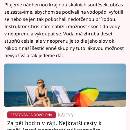
Plujeme nádhernou krajinou skalních soutěsek, občas
se zastavíme, abychom se podívali na vodopád, vyfotili
se nebo se jen tak pokochali nedotčenou přírodou.
Instruktor Chris nám nabízí i možnost skočit do vody
v neoprenu a vykoupat se. Voda má zhruba deset
stupňů celsia, ale v neoprenu je to dle jeho slov ok.
Nikdo z naší šestičlenné skupiny tuto lákavou možnost
nevyužívá a tak jedeme dál.
CESTOVÁNÍ A DOVOLENÁ
Za pět hodin v ráji. Nejkratší cesty k