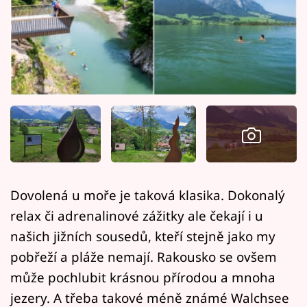
Horoskopy
Sledujte prima+
Filmový festival Karlovy Vary
Pořady
Mámy sobě
Přihlášení
Dovolená u moře je taková klasika. Dokonalý
relax či adrenalinové zážitky ale čekají i u
Sledujte nás
našich jižních sousedů, kteří stejně jako my
pobřeží a pláže nemají. Rakousko se ovšem
může pochlubit krásnou přírodou a mnoha
jezery. A třeba takové méně známé Walchsee