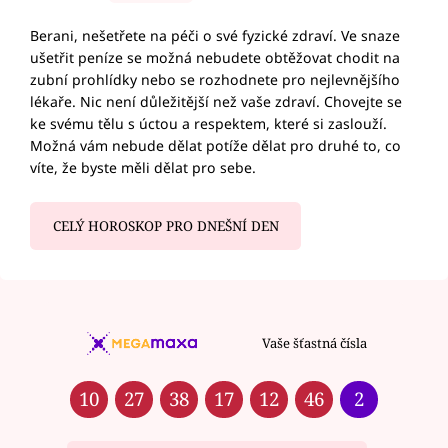
Berani, nešetřete na péči o své fyzické zdraví. Ve snaze
ušetřit peníze se možná nebudete obtěžovat chodit na
zubní prohlídky nebo se rozhodnete pro nejlevnějšího
lékaře. Nic není důležitější než vaše zdraví. Chovejte se
ke svému tělu s úctou a respektem, které si zaslouží.
Možná vám nebude dělat potíže dělat pro druhé to, co
víte, že byste měli dělat pro sebe.
CELÝ HOROSKOP PRO DNEŠNÍ DEN
Vaše šťastná čísla
10
27
38
17
12
46
2