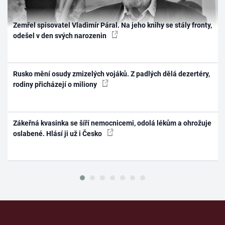
Zemřel spisovatel Vladimír Páral. Na jeho knihy se stály fronty,
odešel v den svých narozenin
Rusko mění osudy zmizelých vojáků. Z padlých dělá dezertéry,
rodiny přicházejí o miliony
Zákeřná kvasinka se šíří nemocnicemi, odolá lékům a ohrožuje
oslabené. Hlásí ji už i Česko