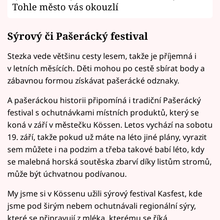
Tohle město vás okouzlí
Sýrový či Pašerácký festival
Stezka vede většinu cesty lesem, takže je příjemná i
v letních měsících. Děti mohou po cestě sbírat body a
zábavnou formou získávat pašerácké odznaky.
A pašeráckou historii připomíná i tradiční Pašerácký
festival s ochutnávkami místních produktů, který se
koná v září v městečku Kössen. Letos vychází na sobotu
19. září, takže pokud už máte na léto jiné plány, vyrazit
sem můžete i na podzim a třeba takové babí léto, kdy
se malebná horská soutěska zbarví díky listům stromů,
může být úchvatnou podívanou.
My jsme si v Kössenu užili sýrový festival Kasfest, kde
jsme pod širým nebem ochutnávali regionální sýry,
které se připravují z mléka, kterému se říká