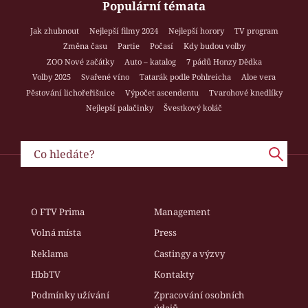
Populární témata
Jak zhubnout
Nejlepší filmy 2024
Nejlepší horory
TV program
Změna času
Partie
Počasí
Kdy budou volby
ZOO Nové začátky
Auto – katalog
7 pádů Honzy Dědka
Volby 2025
Svařené víno
Tatarák podle Pohlreicha
Aloe vera
Pěstování lichořeřišnice
Výpočet ascendentu
Tvarohové knedlíky
Nejlepší palačinky
Švestkový koláč
O FTV Prima
Management
Volná místa
Press
Reklama
Castingy a výzvy
HbbTV
Kontakty
Podmínky užívání
Zpracování osobních