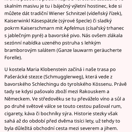
skalním masivu je tu i báječný výletní hostinec, kde si
můžete dát tradiční Wiener Schnitzel (vídeňský řízek),
Kaiserwinkl Käsespätzle (sýrové špecle) či sladký
pokrm Kaiserschmarn mit Apfelmus (císařský trhanec
s jablečným pyré) a bavorské pivo. Nás ovšem zlákala
sezónní nabídka uzeného pstruha s lehkým
bramborovým salátem (Ganze lauwarm geräucherte
Forelle).
U kostela Maria Klobenstein začíná i naše trasa po
Pašerácké stezce (Schmugglerweg), která vede z
bavorského Schlechingu do tyrolského Kössenu. Právě
tady se kdysi pašovalo zboží mezi Rakouskem a
Německem. Ve středověku se tu převáželo víno a sůl a
po druhé světové válce se touto cestou pašoval rum,
cigarety, káva či bochníky sýra. Historie stezky však
sahá až do období před dvěma tisíci lety, už tehdy to
byla důležitá obchodní cesta mezi severem a jihem.