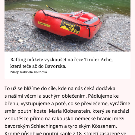
Rafting můžete vyzkoušet na řece Tiroler Ache,
která teče až do Bavorska.
Zdroj: Gabriela Kolinová
To už se blížíme do cíle, kde na nás čeká dodávka
s našimi věcmi a suchým oblečením. Pádlujeme ke
břehu, vystupujeme a poté, co se převlečeme, vyrážíme
směr poutní kostel Maria Klobenstein, který se nachází
v soutěsce přímo na rakousko-německé hranici mezi
bavorským Schlechingem a tyrolským Kössenem.
Kromě působivé poutní kaple z 18. století zasazené ve