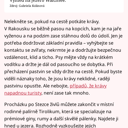
Zdroj: Gabriela Kolinová
Nelekněte se, pokud na cestě potkáte krávy.
V Rakousku se běžně pasou na kopcích, kam je na jaře
vyženou a na podzim zase stáhnou dolů do údolí. Jen je
potřeba dodržovat základní pravidla – vyhýbejte se
kontaktu se zvířaty, nekrmte je a dodržujte bezpečnou
vzdálenost, klid a ticho. Psy mějte vždy na krátkém
vodítku a držte je dál od pasoucího se dobytka. Při
přecházení pastvin se vždy držte na cestě. Pokud byste
viděli náznaky toho, že jsou krávy neklidné, raději
pastvinu opusťte. Ale nebojte,
případů, že krávy
napadnou turisty
, není zase tak mnoho.
Procházku po Stezce živlů můžete zakončit v místní
rodinné palírně Tirolikum, která se specializuje na
prémiové giny, rumy a další skvělé pálenky. Najdete ji
hned u jezera. Rozhodně vyzkoušejte jejich