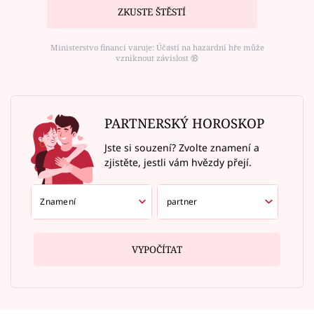
ZKUSTE ŠTĚSTÍ
Ministerstvo financí varuje: Účastí na hazardní hře může
vzniknout závislost ⑱
PARTNERSKÝ HOROSKOP
Jste si souzení? Zvolte znamení a
zjistěte, jestli vám hvězdy přejí.
VYPOČÍTAT