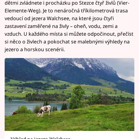
dětmi zvládnete i procházku po Stezce čtyř živlů (Vier-
Elemente-Weg). Je to nenáročná tříkilometrová trasa
vedoucí od jezera Walchsee, na které jsou čtyři
zastavení zaměřené na živly – oheň, vodu, zemi a
vzduch. U každého místa si můžete odpočinout, přečíst
si něco o živlech a pokochat se malebnými výhledy na
jezero a horskou scenérii.
Výhled na jezero Walchsee.