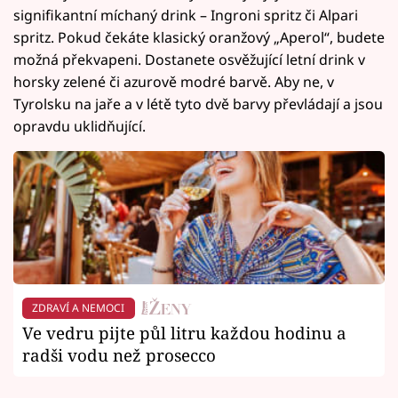
signifikantní míchaný drink – Ingroni spritz či Alpari
spritz. Pokud čekáte klasický oranžový „Aperol“, budete
možná překvapeni. Dostanete osvěžující letní drink v
horsky zelené či azurově modré barvě. Aby ne, v
Tyrolsku na jaře a v létě tyto dvě barvy převládají a jsou
opravdu uklidňující.
ZDRAVÍ A NEMOCI
Ve vedru pijte půl litru každou hodinu a
radši vodu než prosecco