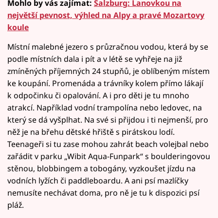
Mohlo by vás zajímat:
Salzburg: Lanovkou na
největší pevnost, výhled na Alpy a pravé Mozartovy
koule
Místní malebné jezero s průzračnou vodou, která by se
podle místních dala i pít a v létě se vyhřeje na již
zmíněných příjemných 24 stupňů, je oblíbeným místem
ke koupání. Promenáda a trávníky kolem přímo lákají
k odpočinku či opalování. A i pro děti je tu mnoho
atrakcí. Například vodní trampolína nebo ledovec, na
který se dá vyšplhat. Na své si přijdou i ti nejmenší, pro
něž je na břehu dětské hřiště s pirátskou lodí.
Teenageři si tu zase mohou zahrát beach volejbal nebo
zařádit v parku „Wibit Aqua-Funpark“ s boulderingovou
stěnou, blobbingem a tobogány, vyzkoušet jízdu na
vodních lyžích či paddleboardu. A ani psí mazlíčky
nemusíte nechávat doma, pro ně je tu k dispozici psí
pláž.