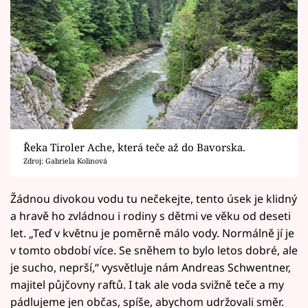
Řeka Tiroler Ache, která teče až do Bavorska.
Zdroj: Gabriela Kolinová
Žádnou divokou vodu tu nečekejte, tento úsek je klidný
a hravě ho zvládnou i rodiny s dětmi ve věku od deseti
let. „Teď v květnu je poměrně málo vody. Normálně jí je
v tomto období více. Se sněhem to bylo letos dobré, ale
je sucho, neprší,“ vysvětluje nám Andreas Schwentner,
majitel půjčovny raftů. I tak ale voda svižně teče a my
pádlujeme jen občas, spíše, abychom udržovali směr.