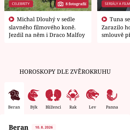
CELEBRITY
SERIÁLY A FIL
8 fotografií
Michal Dlouhý v sedle
Tuna se chtěl vrátit domů.
slavného filmového koně.
Zarazilo ho
Jezdil na něm i Draco Malfoy
smlouvě př
zemřít
HOROSKOPY DLE ZVĚROKRUHU
Beran
Býk
Blíženci
Rak
Lev
Panna
V
Beran
10. 8. 2026