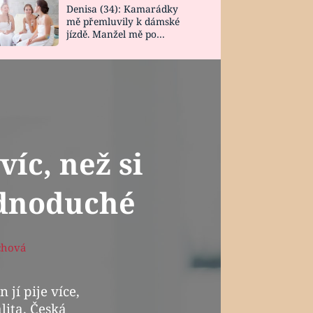
Denisa (34): Kamarádky
mě přemluvily k dámské
jízdě. Manžel mě po
návratu zaskočil
víc, než si
ednoduché
chová
jí pije více,
lita. Česká