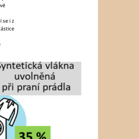
ové
 se i z
částice
e