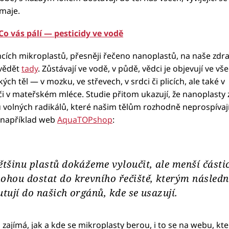
ímaje.
Co vás pálí — pesticidy ve vodě
ncích mikroplastů, přesněji řečeno nanoplastů, na naše zdra
vědět
tady
. Zůstávají ve vodě, v půdě, vědci je objevují ve vš
kých těl — v mozku, ve střevech, v srdci či plicích, ale také v
či v mateřském mléce. Studie přitom ukazují, že nanoplasty 
u volných radikálů, které našim tělům rozhodně neprospívají
 například web
AquaTOPshop
:
ětšinu plastů dokážeme vyloučit, ale menší částic
ohou dostat do krevního řečiště, kterým následn
utují do našich orgánů, kde se usazují.
zajímá, jak a kde se mikroplasty berou, i to se na webu, kte