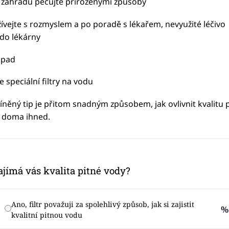
í zahradu pečujte přirozenými způsoby
žívejte s rozmyslem a po poradě s lékařem, nevyužité léčivo
 do lékárny
dpad
e speciální filtry na vodu
íněný tip je přitom snadným způsobem, jak ovlivnit kvalitu 
 doma ihned.
ajímá vás kvalita pitné vody?
Ano, filtr považuji za spolehlivý způsob, jak si zajistit
%
kvalitní pitnou vodu