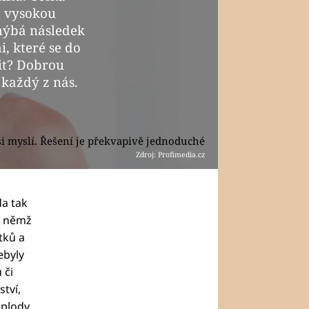
ě vysokou
hýbá následek
, které se do
it? Dobrou
 každý z nás.
ž si myslí. Řešení je překvapivě jednoduché
Zdroj: Profimedia.cz
da tak
v němž
tků a
ebyly
 či
ství,
 plody