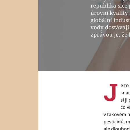
republika sice
úrovní kvality
globální indus
vody dostávají
zprávou je, že
J
e to
snad
si j
co v
v takovém m
pesticidů, m
ale dlouhodo