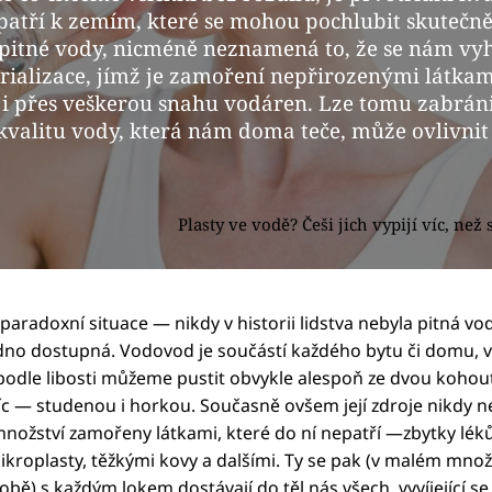
 patří k zemím, které se mohou pochlubit skutečn
 pitné vody, nicméně neznamená to, že se nám vy
trializace, jímž je zamoření nepřirozenými látkami
 i přes veškerou snahu vodáren. Lze tomu zabrán
 kvalitu vody, která nám doma teče, může ovlivnit
Plasty ve vodě? Češi jich vypijí víc, ne
 paradoxní situace — nikdy v historii lidstva nebyla pitná vo
no dostupná. Vodovod je součástí každého bytu či domu, 
i podle libosti můžeme pustit obvykle alespoň ze dvou kohou
íc — studenou i horkou. Současně ovšem její zdroje nikdy n
nožství zamořeny látkami, které do ní nepatří —zbytky léků
ikroplasty, těžkými kovy a dalšími. Ty se pak (v malém množ
bě) s každým lokem dostávají do těl nás všech, vyvíjející se