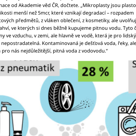
mace od Akademie věd ČR, dočtete. „Mikroplasty jsou plast
likosti menší než 5mcr, které vznikají degradací – rozpadem
tových předmětů, z vláken oblečení, z kosmetiky, ale uvolňují
lahví, ve kterých si dnes běžně kupujeme pitnou vodu. Tyto 
y ve vzduchu, v zemi, ale hlavně ve vodě, která je pro lidský
nepostradatelná. Kontaminovaná je dešťová voda, řeky, al
pro nás nejdůležitější, pitná voda z vodovodu.“