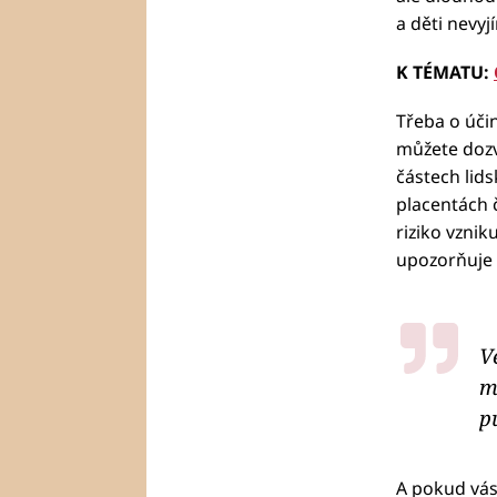
a děti nevyj
K TÉMATU:
Třeba o úči
můžete doz
částech lids
placentách 
riziko vznik
upozorňuje
V
m
p
A pokud vás 