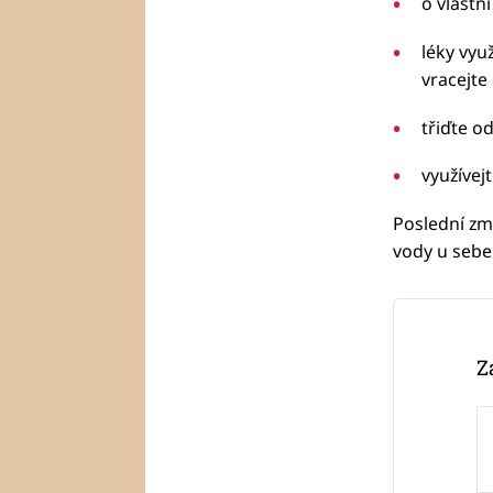
o vlastn
léky vyu
vracejte
třiďte o
využívejt
Poslední zm
vody u sebe
Z