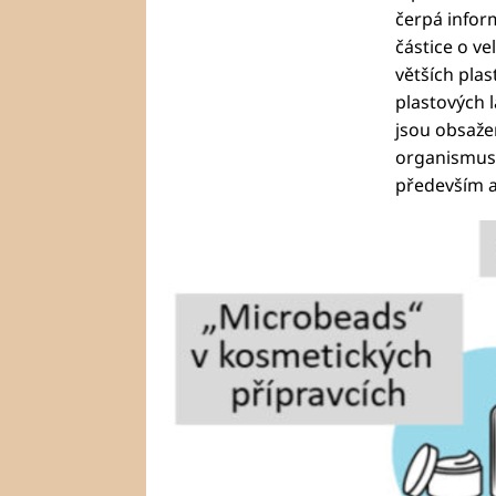
čerpá infor
částice o ve
větších plas
plastových 
jsou obsažen
organismus 
především a 