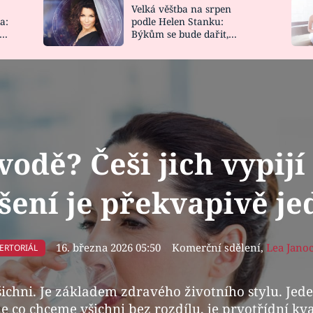
Velká věštba na srpen
NOVINKY
ZAHRADA
a:
podle Helen Stanku:
y
Býkům se bude dařit,
VIDEORECEPTY
DESIGN
Vodnáře čeká jízda
vodě? Češi jich vypijí 
ešení je překvapivě j
16. března 2026 05:50
Komerční sdělení
,
Lea Jano
ERTORIÁL
chni. Je základem zdravého životního stylu. Jeden 
 co chceme všichni bez rozdílu, je prvotřídní kva