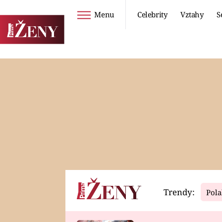
Menu
Celebrity
Vztahy
S
Seriály
Životní styl
ZOO
DIETY A HUBNUTÍ
PROSTŘENO!
CESTOVÁNÍ A
DOVOLENÁ
DUCH
ZDRAVÍ
Trendy:
Pola
Horoskopy
Video
ASTROČLÁNKY
SERIÁLY