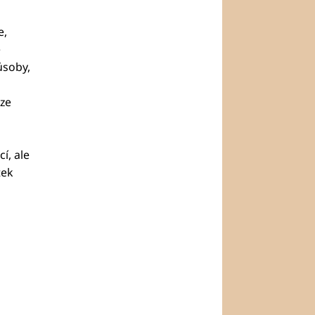
e,
e
ůsoby,
Lze
á
cí, ale
tek