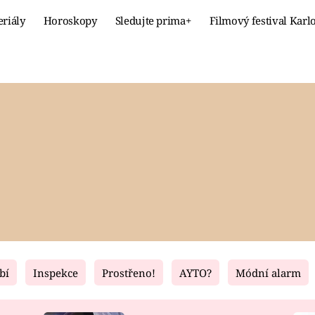
eriály
Horoskopy
Sledujte prima+
Filmový festival Karl
Celebrity
Recept
MÓDA A KRÁSA
HLAVNÍ JÍ
VZTAHY A SEX
SLADKÉ
PRIMA MAMINKA
ZDRAVÉ
bí
Inspekce
Prostřeno!
AYTO?
Módní alarm
Fresh
Living
RECEPTY
BYDLENÍ