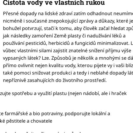
Čistota vody ve vlastních rukou
Přesné dopady na lidské zdraví zatím odhadnout neumím
nicméně i současné znepokojující zprávy a důkazy, které j
bohužel potvrzují, stačí k tomu, aby člověk začal hledat zp
jak následky zamoření Země plasty či nadužívání léků a
používání pesticidů, herbicidů a fungicidů minimalizovat. 
vůbec vlastními silami zajistit znatelné snížení příjmu výše
vypsaných látek? Lze. Způsobů je několik a mnohými se d
přímo ovlivnit nejen kvalitu vody, kterou pijete vy i vaši blíz
také pomoci snižovat produkci a tedy i neblahé dopady lá
nepříznivě zasahujících do životního prostředí.
zujte spotřebu a využití plastu (nejen nádobí, ale i hraček
e farmářské a bio potraviny, podporujte lokální a
ké pěstitele a chovatele