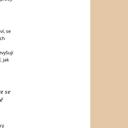
ví, se
ech
zvyšují
, jak
e se
ě
rý