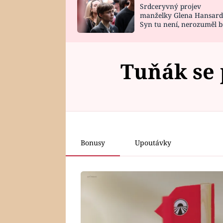
Srdceryvný projev
SNÁŘ
CELEBRITY
manželky Glena Hansard
Syn tu není, nerozuměl b
HOROSKOP NA
VAŘENÍ
tomu, vysvětlila
ROK 2023
Tuňák se 
Bonusy
Upoutávky