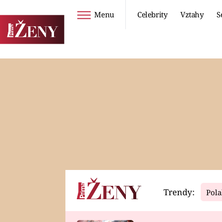
Menu
Celebrity
Vztahy
S
Seriály
Životní styl
ZOO
DIETY A HUBNUTÍ
PROSTŘENO!
CESTOVÁNÍ A
DOVOLENÁ
DUCH
ZDRAVÍ
Trendy:
Pola
Horoskopy
Video
ASTROČLÁNKY
SERIÁLY