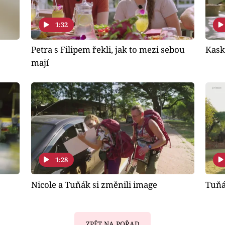
1:32
Petra s Filipem řekli, jak to mezi sebou
Kask
mají
1:28
Nicole a Tuňák si změnili image
Tuňá
ZPĚT NA POŘAD