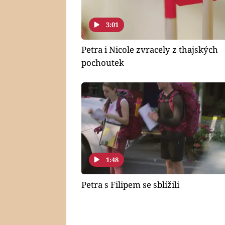
3:01
Petra i Nicole zvracely z thajských
pochoutek
1:48
Petra s Filipem se sblížili