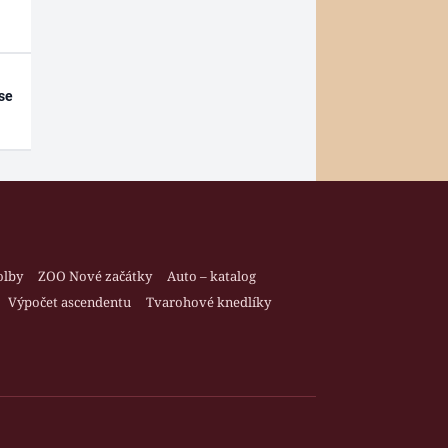
se
olby
ZOO Nové začátky
Auto – katalog
Výpočet ascendentu
Tvarohové knedlíky