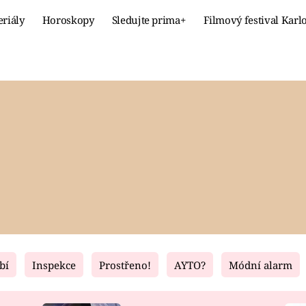
eriály
Horoskopy
Sledujte prima+
Filmový festival Karl
Celebrity
Recept
MÓDA A KRÁSA
HLAVNÍ JÍ
VZTAHY A SEX
SLADKÉ
PRIMA MAMINKA
ZDRAVÉ
bí
Inspekce
Prostřeno!
AYTO?
Módní alarm
Fresh
Living
RECEPTY
BYDLENÍ