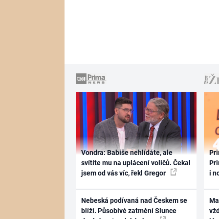
Vondra: Babiše nehlídáte, ale
Pri
svítíte mu na uplácení voličů. Čekal
Pri
jsem od vás víc, řekl Gregor
i n
Nebeská podívaná nad Českem se
Ma
blíží. Působivé zatmění Slunce
vž