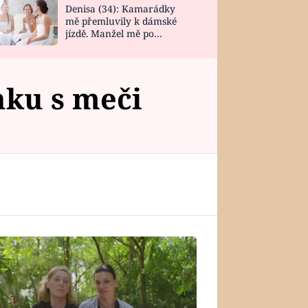
Denisa (34): Kamarádky
mě přemluvily k dámské
jízdě. Manžel mě po
návratu zaskočil
nku s meči