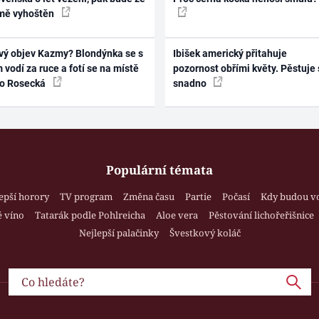
mě vyhoštěn
vý objev Kazmy? Blondýnka se s
Ibišek americký přitahuje
 vodí za ruce a fotí se na místě
pozornost obřími květy. Pěstuje 
ko Rosecká
snadno
Populární témata
epší horory
TV program
Změna času
Partie
Počasí
Kdy budou v
 víno
Tatarák podle Pohlreicha
Aloe vera
Pěstování lichořeřišnice
Nejlepší palačinky
Švestkový koláč