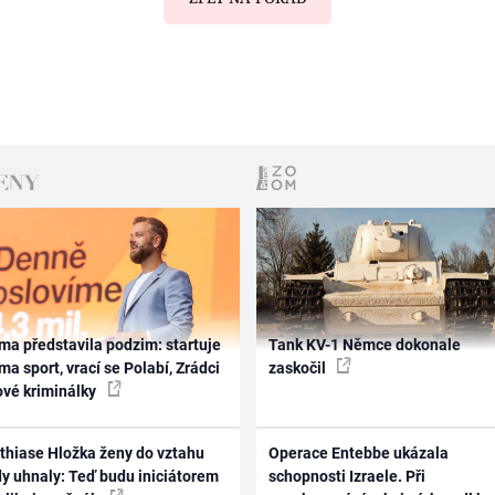
ma představila podzim: startuje
Tank KV-1 Němce dokonale
ma sport, vrací se Polabí, Zrádci
zaskočil
ové kriminálky
thiase Hložka ženy do vztahu
Operace Entebbe ukázala
dy uhnaly: Teď budu iniciátorem
schopnosti Izraele. Při