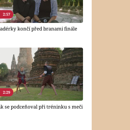
2:57
adérky končí před branami finále
2:29
k se podceňoval při tréninku s meči