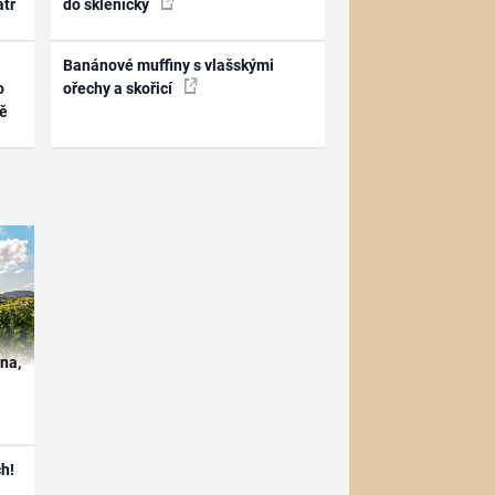
atr
do skleničky
Banánové muffiny s vlašskými
o
ořechy a skořicí
ně
ína,
h!