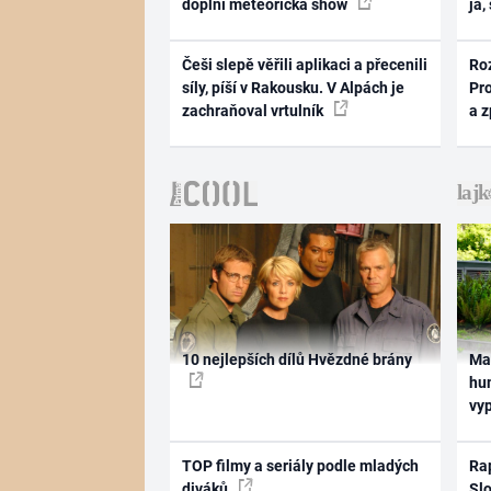
doplní meteorická show
já,
Češi slepě věřili aplikaci a přecenili
Ro
síly, píší v Rakousku. V Alpách je
Pr
zachraňoval vrtulník
a 
10 nejlepších dílů Hvězdné brány
Ma
hum
vy
TOP filmy a seriály podle mladých
Rap
diváků
Slo