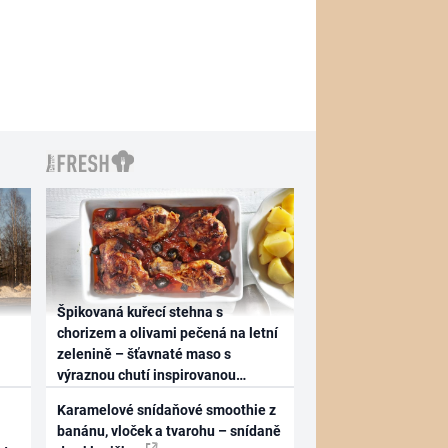
Špikovaná kuřecí stehna s
chorizem a olivami pečená na letní
zelenině – šťavnaté maso s
výraznou chutí inspirovanou
Španělskem
Karamelové snídaňové smoothie z
banánu, vloček a tvarohu – snídaně