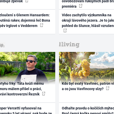
 slibuje zpěvák
osvobozování rukojmích padl br
premiéra
zloučení s Glenem Hansardem:
Video zachytilo výzkumníka na
outěná rakev, dojemná řeč Bona
okraji lávového jezera. Je to jak
zpěv Irglové s Vedderem
pohled do Slunce, hlásil vzruše
rtyho frky: Táta kvůli mému
Kdo byl svatý Vavřinec, patron v
oru málem přišel o práci,
a co jsou Vavřincovy slzy?
práví kontroverzní Řezník
per Vercetti vyfasoval na
Odhalte pravdu o kočičích mýtec
vensku 5 let vězení, pak bude ze
Proč černá kočka nenosí smůlu?