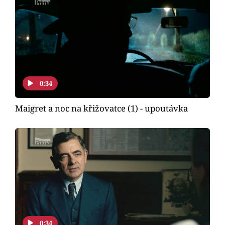
0:34
Maigret a noc na křižovatce (1) - upoutávka
0:34