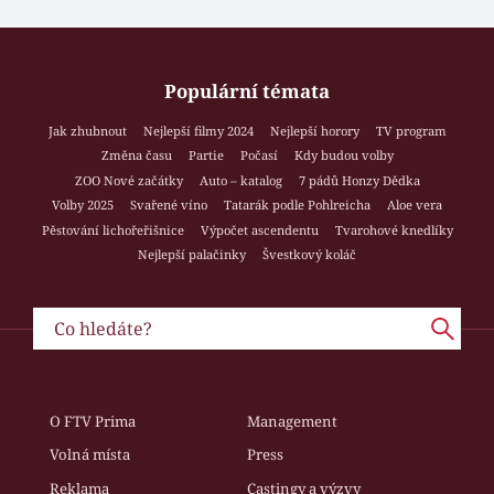
Populární témata
Jak zhubnout
Nejlepší filmy 2024
Nejlepší horory
TV program
Změna času
Partie
Počasí
Kdy budou volby
ZOO Nové začátky
Auto – katalog
7 pádů Honzy Dědka
Volby 2025
Svařené víno
Tatarák podle Pohlreicha
Aloe vera
Pěstování lichořeřišnice
Výpočet ascendentu
Tvarohové knedlíky
Nejlepší palačinky
Švestkový koláč
O FTV Prima
Management
Volná místa
Press
Reklama
Castingy a výzvy