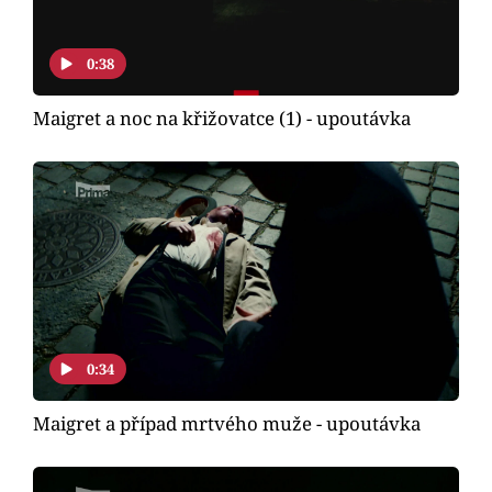
Horoskopy
Sledujte prima+
0:38
Filmový festival Karlovy Vary
Maigret a noc na křižovatce (1) - upoutávka
Pořady
Mámy sobě
Přihlášení
Sledujte nás
0:34
Maigret a případ mrtvého muže - upoutávka