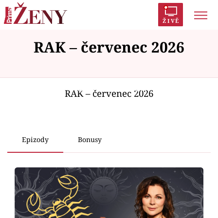
ŽIVĚ
RAK – červenec 2026
Trendy:
Polabí
Inspekce
Prostřeno!
AYTO?
Módní alarm
Zrádci
Proměny
Failed to fetch
RAK – červenec 2026
Témata
Epizody
Bonusy
Celebrity
Vztahy
Seriály