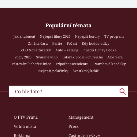
Populární témata
Jak zhubnout
Nejlepší filmy 2024
Nejlepší horory
TV program
Změna času
Partie
Počasí
Kdy budou volby
ZOO Nové začátky
Auto – katalog
7 pádů Honzy Dědka
Volby 2025
Svařené víno
Tatarák podle Pohlreicha
Aloe vera
Pěstování lichořeřišnice
Výpočet ascendentu
Tvarohové knedlíky
Nejlepší palačinky
Švestkový koláč
O FTV Prima
Management
Volná místa
Press
Reklama
Castingy a výzvy