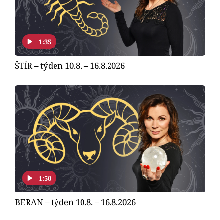
Horoskopy
Sledujte prima+
1:35
Filmový festival Karlovy Vary
ŠTÍR – týden 10.8. – 16.8.2026
Pořady
Mámy sobě
Přihlášení
Sledujte nás
1:50
BERAN – týden 10.8. – 16.8.2026