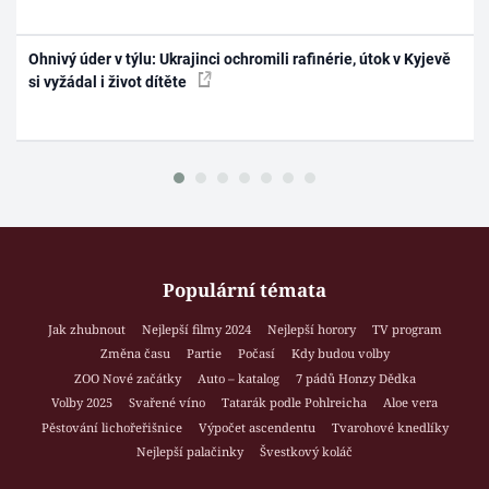
Ohnivý úder v týlu: Ukrajinci ochromili rafinérie, útok v Kyjevě
si vyžádal i život dítěte
Populární témata
Jak zhubnout
Nejlepší filmy 2024
Nejlepší horory
TV program
Změna času
Partie
Počasí
Kdy budou volby
ZOO Nové začátky
Auto – katalog
7 pádů Honzy Dědka
Volby 2025
Svařené víno
Tatarák podle Pohlreicha
Aloe vera
Pěstování lichořeřišnice
Výpočet ascendentu
Tvarohové knedlíky
Nejlepší palačinky
Švestkový koláč