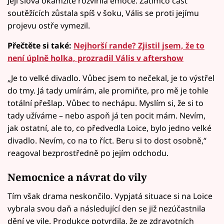
Její slova okamžitě rozvířila emoce. Zatímco část
soutěžících zůstala spíš v šoku, Vális se proti jejímu
projevu ostře vymezil.
Přečtěte si také:
Nejhorší rande? Zjistil jsem, že to
není úplně holka, prozradil Vális v aftershow
„Je to velké divadlo. Vůbec jsem to nečekal, je to výstřel
do tmy. Já tady umírám, ale promiňte, pro mě je tohle
totální přešlap. Vůbec to nechápu. Myslím si, že si to
tady užíváme – nebo aspoň já ten pocit mám. Nevím,
jak ostatní, ale to, co předvedla Loice, bylo jedno velké
divadlo. Nevím, co na to říct. Beru si to dost osobně,“
reagoval bezprostředně po jejím odchodu.
Nemocnice a návrat do vily
Tím však drama neskončilo. Vypjatá situace si na Loice
vybrala svou daň a následující den se již nezúčastnila
dění ve vile. Produkce potvrdila, že ze zdravotních