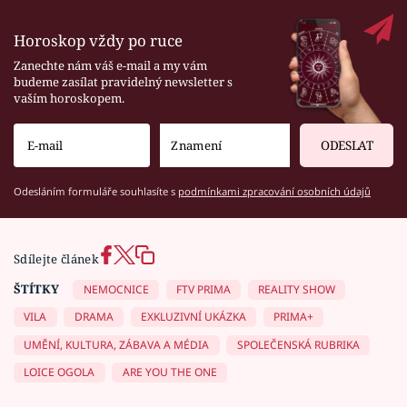
Horoskop vždy po ruce
Zanechte nám váš e-mail a my vám
budeme zasílat pravidelný newsletter s
vaším horoskopem.
ODESLAT
Odesláním formuláře souhlasíte s
podmínkami zpracování osobních údajů
Sdílejte článek
ŠTÍTKY
NEMOCNICE
FTV PRIMA
REALITY SHOW
VILA
DRAMA
EXKLUZIVNÍ UKÁZKA
PRIMA+
UMĚNÍ, KULTURA, ZÁBAVA A MÉDIA
SPOLEČENSKÁ RUBRIKA
LOICE OGOLA
ARE YOU THE ONE