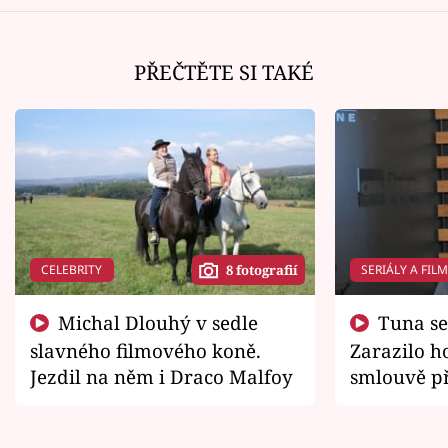
PŘEČTĚTE SI TAKÉ
CELEBRITY
SERIÁLY A FIL
8 fotografií
Michal Dlouhý v sedle
Tuna se chtěl vrátit domů.
slavného filmového koně.
Zarazilo ho
Jezdil na něm i Draco Malfoy
smlouvě př
zemřít