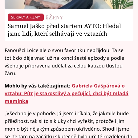
SERIÁLY A FILMY
Samuel Jaško před startem AYTO: Hledali
jsme lidi, kteří selhávají ve vztazích
Fanoušci Loice ale o svou favoritku nepřijdou. Ta se
totiž do děje vrací už na konci šesté epizody a podle
všeho je připravena udělat za celou kauzou tlustou
čáru.
Mohlo by vás také zajímat:
Gabriela Gášpárová o
vztahu: Pítr je starostlivý a pečující, chci být mladá
maminka
„Všechno je v pohodě. Já jsem i říkala, že jakmile bude
příležitost, tak si to s kluky chci vyřešit, protože i jim
mohlo být nějakým způsobem ukřivděno. Shodli jsme
se, že tam na začátku skutečně bylo určité rozdělení do