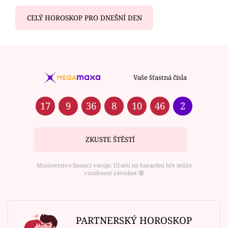
CELÝ HOROSKOP PRO DNEŠNÍ DEN
Vaše šťastná čísla
17
9
36
8
10
46
2
ZKUSTE ŠTĚSTÍ
Ministerstvo financí varuje: Účastí na hazardní hře může
vzniknout závislost ⑱
PARTNERSKÝ HOROSKOP