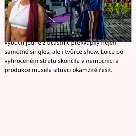
Horoskopy
Viděli jste to? Hned první ceremoniál párování
Sledujte prima+
se proměnil v emoční bouři. Ostrá slova,
Filmový festival Karlovy Vary
napětí mezi soutěžícími a následný emoční
výbuch jedné z účastnic překvapily nejen
Pořady
samotné singles, ale i tvůrce show. Loice po
vyhroceném střetu skončila v nemocnici a
Mámy sobě
produkce musela situaci okamžitě řešit.
Přihlášení
Sledujte nás