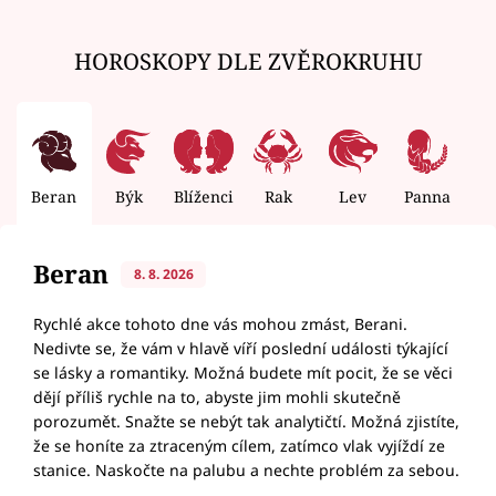
HOROSKOPY DLE ZVĚROKRUHU
Beran
Býk
Blíženci
Rak
Lev
Panna
V
Beran
8. 8. 2026
Rychlé akce tohoto dne vás mohou zmást, Berani.
Nedivte se, že vám v hlavě víří poslední události týkající
se lásky a romantiky. Možná budete mít pocit, že se věci
dějí příliš rychle na to, abyste jim mohli skutečně
porozumět. Snažte se nebýt tak analytičtí. Možná zjistíte,
že se honíte za ztraceným cílem, zatímco vlak vyjíždí ze
stanice. Naskočte na palubu a nechte problém za sebou.