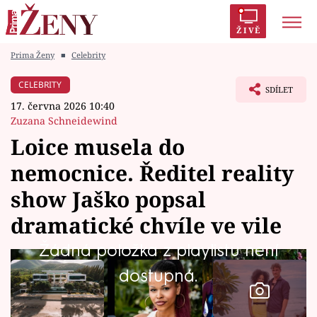
ŽIVĚ
Prima Ženy
■
Celebrity
Trendy:
Polabí
Inspekce
Prostřeno!
AYTO?
CELEBRITY
SDÍLET
Módní alarm
Zrádci
Proměny
17. června 2026 10:40
Zuzana Schneidewind
Loice musela do
nemocnice. Ředitel reality
Témata
show Jaško popsal
Celebrity
dramatické chvíle ve vile
Žádná položka z playlistu není
Vztahy
dostupná.
Seriály