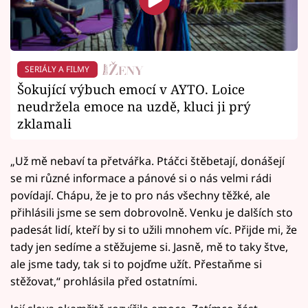
SERIÁLY A FILMY
Šokující výbuch emocí v AYTO. Loice
neudržela emoce na uzdě, kluci ji prý
zklamali
„Už mě nebaví ta přetvářka. Ptáčci štěbetají, donášejí
se mi různé informace a pánové si o nás velmi rádi
povídají. Chápu, že je to pro nás všechny těžké, ale
přihlásili jsme se sem dobrovolně. Venku je dalších sto
padesát lidí, kteří by si to užili mnohem víc. Přijde mi, že
tady jen sedíme a stěžujeme si. Jasně, mě to taky štve,
ale jsme tady, tak si to pojďme užít. Přestaňme si
stěžovat,“ prohlásila před ostatními.