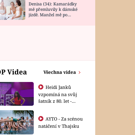
Denisa (34): Kamarádky
mě přemluvily k dámské
jízdě. Manžel mě po
návratu zaskočil
P Videa
Všechna videa
Heidi Janků
vzpomíná na svůj
šatník z 80. let -
Shopaholičky
AYTO - Za scénou
natáčení v Thajsku