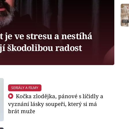
 je ve stresu a nestíhá
jí škodolibou radost
SERIÁLY A FILMY
Kočka zlodějka, pánové s líčidly a
vyznání lásky soupeři, který si má
brát muže