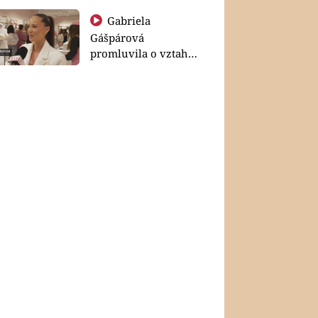
Gabriela
Gášpárová
promluvila o vztahu
a zakládání rodiny