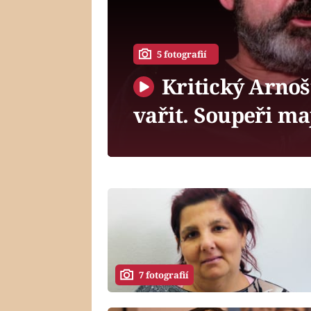
5 fotografií
Kritický Arnošt
vařit. Soupeři ma
7 fotografií