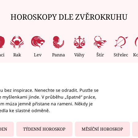
HOROSKOPY DLE ZVĚROKRUHU
nci
Rak
Lev
Panna
Váhy
Štír
Střelec
K
hu bez inspirace. Nenechte se odradit. Pusťte se
te myšlenkami jinde. V průběhu „špatné“ práce,
vám múza jemně přistane na rameni. Někdy je
vedla ke slastné odměně.
DEN
TÝDENNÍ HOROSKOP
MĚSÍČNÍ HOROSKOP