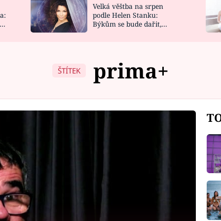
Velká věštba na srpen
NOVINKY
ZAHRADA
a:
podle Helen Stanku:
y
Býkům se bude dařit,
VIDEORECEPTY
DESIGN
Vodnáře čeká jízda
prima+
ŠTÍTEK
TO