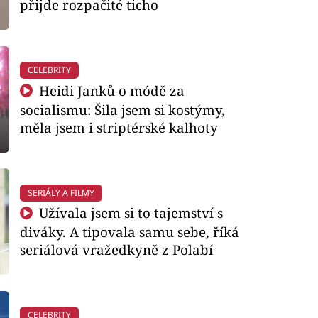
přijde rozpačité ticho
CELEBRITY
Heidi Janků o módě za
socialismu: Šila jsem si kostýmy,
měla jsem i striptérské kalhoty
SERIÁLY A FILMY
Užívala jsem si to tajemství s
diváky. A tipovala samu sebe, říká
seriálová vražedkyně z Polabí
CELEBRITY