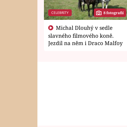
CELEBRITY
8 fotografií
Michal Dlouhý v sedle
slavného filmového koně.
Jezdil na něm i Draco Malfoy