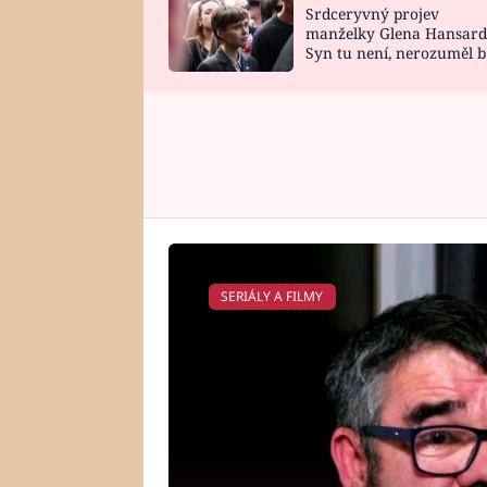
Srdceryvný projev
SNÁŘ
CELEBRITY
manželky Glena Hansard
Syn tu není, nerozuměl b
HOROSKOP NA
VAŘENÍ
tomu, vysvětlila
ROK 2023
SERIÁLY A FILMY