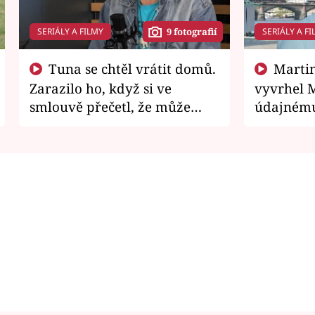
SERIÁLY A FILMY
SERIÁLY A FI
9 fotografií
Tuna se chtěl vrátit domů.
Martin Písařík jako
Zarazilo ho, když si ve
vyvrhel 
smlouvě přečetl, že může
údajnému
zemřít
je v nemil