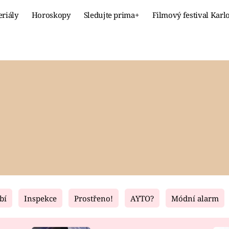
eriály
Horoskopy
Sledujte prima+
Filmový festival Karl
Celebrity
Recept
MÓDA A KRÁSA
HLAVNÍ JÍ
VZTAHY A SEX
SLADKÉ
PRIMA MAMINKA
ZDRAVÉ
bí
Inspekce
Prostřeno!
AYTO?
Módní alarm
Fresh
Living
RECEPTY
BYDLENÍ