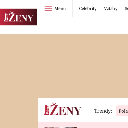
Menu
Celebrity
Vztahy
S
Seriály
Životní styl
ZOO
DIETY A HUBNUTÍ
PROSTŘENO!
CESTOVÁNÍ A
DOVOLENÁ
DUCH
ZDRAVÍ
Trendy:
Pola
Horoskopy
Video
ASTROČLÁNKY
SERIÁLY