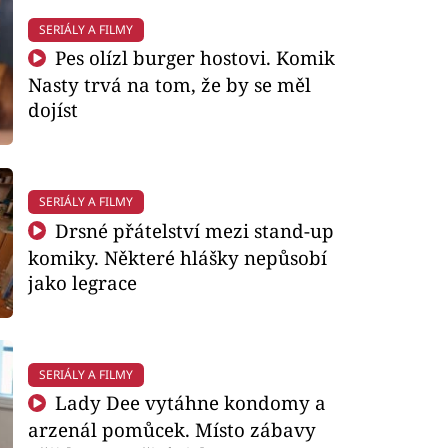
SERIÁLY A FILMY
Pes olízl burger hostovi. Komik
Nasty trvá na tom, že by se měl
dojíst
SERIÁLY A FILMY
Drsné přátelství mezi stand-up
komiky. Některé hlášky nepůsobí
jako legrace
SERIÁLY A FILMY
Lady Dee vytáhne kondomy a
arzenál pomůcek. Místo zábavy