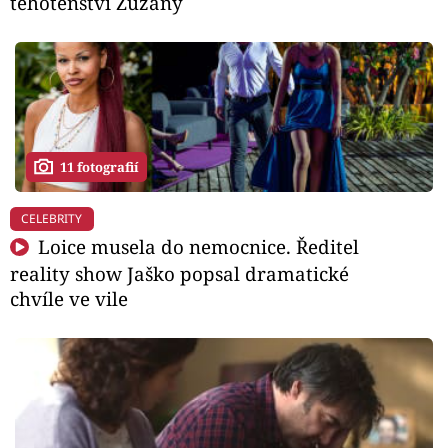
těhotenství Zuzany
11 fotografií
CELEBRITY
Loice musela do nemocnice. Ředitel
reality show Jaško popsal dramatické
chvíle ve vile