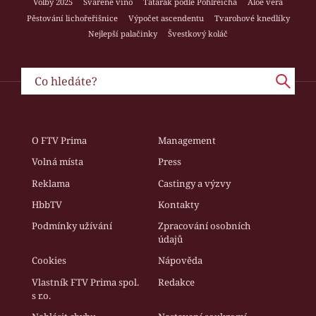
Volby 2025
Svařené víno
Tatarák podle Pohlreicha
Aloe vera
Pěstování lichořeřišnice
Výpočet ascendentu
Tvarohové knedlíky
Nejlepší palačinky
Švestkový koláč
O FTV Prima
Management
Volná místa
Press
Reklama
Castingy a výzvy
HbbTV
Kontakty
Podmínky užívání
Zpracování osobních
údajů
Cookies
Nápověda
Vlastník FTV Prima spol.
Redakce
s r.o.