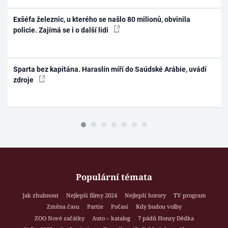
Exšéfa železnic, u kterého se našlo 80 milionů, obvinila
policie. Zajímá se i o další lidi
Sparta bez kapitána. Haraslín míří do Saúdské Arábie, uvádí
zdroje
Populární témata
Jak zhubnout
Nejlepší filmy 2024
Nejlepší horory
TV program
Změna času
Partie
Počasí
Kdy budou volby
ZOO Nové začátky
Auto – katalog
7 pádů Honzy Dědka