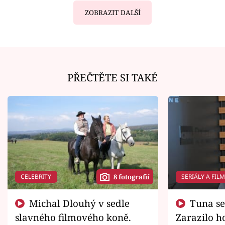
ZOBRAZIT DALŠÍ
PŘEČTĚTE SI TAKÉ
CELEBRITY
SERIÁLY A FIL
8 fotografií
Michal Dlouhý v sedle
Tuna se chtěl vrátit domů.
slavného filmového koně.
Zarazilo ho