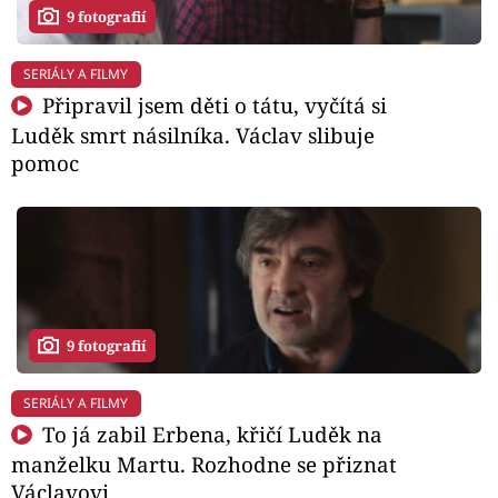
9 fotografií
SERIÁLY A FILMY
Připravil jsem děti o tátu, vyčítá si
Luděk smrt násilníka. Václav slibuje
pomoc
9 fotografií
SERIÁLY A FILMY
To já zabil Erbena, křičí Luděk na
manželku Martu. Rozhodne se přiznat
Václavovi