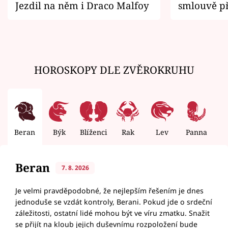
Jezdil na něm i Draco Malfoy
smlouvě př
zemřít
HOROSKOPY DLE ZVĚROKRUHU
Beran
Býk
Blíženci
Rak
Lev
Panna
V
Beran
7. 8. 2026
Je velmi pravděpodobné, že nejlepším řešením je dnes
jednoduše se vzdát kontroly, Berani. Pokud jde o srdeční
záležitosti, ostatní lidé mohou být ve víru zmatku. Snažit
se přijít na kloub jejich duševnímu rozpoložení bude