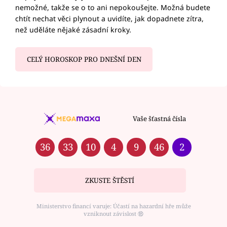
nemožné, takže se o to ani nepokoušejte. Možná budete
chtít nechat věci plynout a uvidíte, jak dopadnete zítra,
než uděláte nějaké zásadní kroky.
CELÝ HOROSKOP PRO DNEŠNÍ DEN
Vaše šťastná čísla
36
33
10
4
9
46
2
ZKUSTE ŠTĚSTÍ
Ministerstvo financí varuje: Účastí na hazardní hře může
vzniknout závislost ⑱