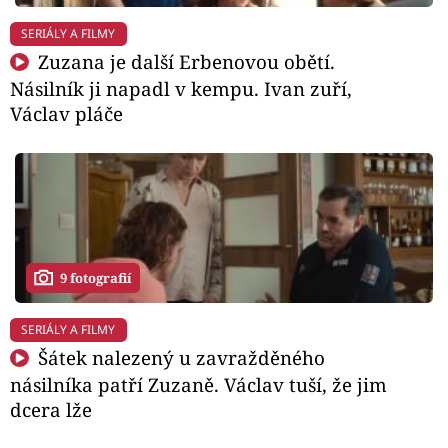
SERIÁLY A FILMY
Zuzana je další Erbenovou obětí.
Násilník ji napadl v kempu. Ivan zuří,
Václav pláče
9 fotografií
SERIÁLY A FILMY
Šátek nalezený u zavražděného
násilníka patří Zuzaně. Václav tuší, že jim
dcera lže