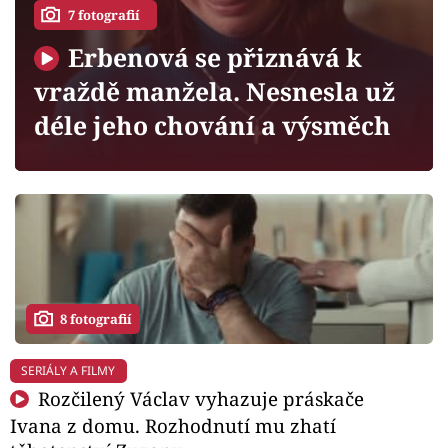
Horoskopy
7 fotografií
Sledujte prima+
Erbenová se přiznává k
vraždě manžela. Nesnesla už
Filmový festival Karlovy Vary
déle jeho chování a výsměch
Pořady
Mámy sobě
Přihlášení
8 fotografií
Sledujte nás
SERIÁLY A FILMY
Rozčilený Václav vyhazuje práskače
Ivana z domu. Rozhodnutí mu zhatí