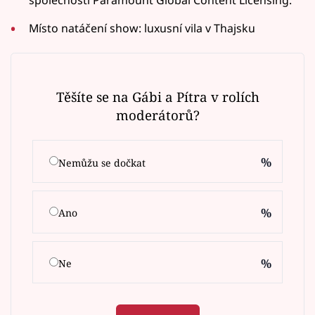
Místo natáčení show: luxusní vila v Thajsku
Těšíte se na Gábi a Pítra v rolích
moderátorů?
%
Nemůžu se dočkat
%
Ano
%
Ne