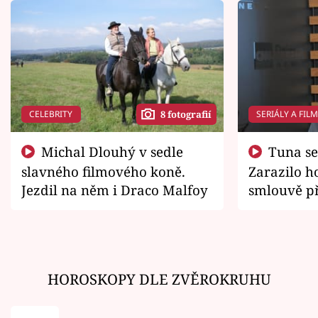
CELEBRITY
SERIÁLY A FIL
8 fotografií
Michal Dlouhý v sedle
Tuna se chtěl vrátit domů.
slavného filmového koně.
Zarazilo ho
Jezdil na něm i Draco Malfoy
smlouvě př
zemřít
HOROSKOPY DLE ZVĚROKRUHU