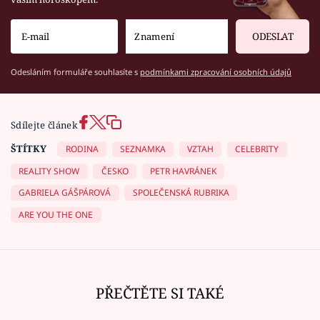
ODESLAT
Odesláním formuláře souhlasíte s
podmínkami zpracování osobních údajů
Sdílejte článek
ŠTÍTKY
RODINA
SEZNAMKA
VZTAH
CELEBRITY
REALITY SHOW
ČESKO
PETR HAVRÁNEK
GABRIELA GÁŠPÁROVÁ
SPOLEČENSKÁ RUBRIKA
ARE YOU THE ONE
PŘEČTĚTE SI TAKÉ