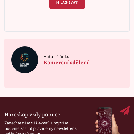
HLASOVAT
Autor článku
Komerční sdělení
Horoskop vždy po ruce
Zanechte nám váš e-mail a my vám
budeme zasílat pravidelný newsletter s
vaším horoskopem.