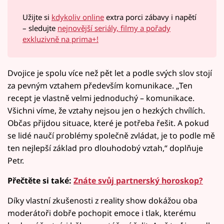
Užijte si
kdykoliv online
extra porci zábavy i napětí
– sledujte
nejnovější seriály, filmy a pořady
exkluzivně na prima+!
Dvojice je spolu více než pět let a podle svých slov stojí
za pevným vztahem především komunikace. „Ten
recept je vlastně velmi jednoduchý – komunikace.
Všichni víme, že vztahy nejsou jen o hezkých chvílích.
Občas přijdou situace, které je potřeba řešit. A pokud
se lidé naučí problémy společně zvládat, je to podle mě
ten nejlepší základ pro dlouhodobý vztah,“ doplňuje
Petr.
Přečtěte si také:
Znáte svůj partnerský horoskop?
Díky vlastní zkušenosti z reality show dokážou oba
moderátoři dobře pochopit emoce i tlak, kterému