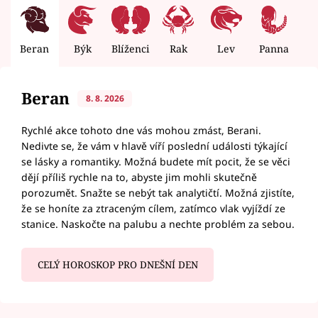
Beran
Býk
Blíženci
Rak
Lev
Panna
V
Beran
8. 8. 2026
Rychlé akce tohoto dne vás mohou zmást, Berani.
Nedivte se, že vám v hlavě víří poslední události týkající
se lásky a romantiky. Možná budete mít pocit, že se věci
dějí příliš rychle na to, abyste jim mohli skutečně
porozumět. Snažte se nebýt tak analytičtí. Možná zjistíte,
že se honíte za ztraceným cílem, zatímco vlak vyjíždí ze
stanice. Naskočte na palubu a nechte problém za sebou.
CELÝ HOROSKOP PRO DNEŠNÍ DEN