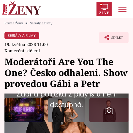
ŽIVĚ
Prima Ženy
■
Seriály a filmy
Trendy:
Polabí
Inspekce
Prostřeno!
AYTO?
SERIÁLY A FILMY
SDÍLET
Módní alarm
Zrádci
Proměny
19. května 2026 11:00
Komerční sdělení
Moderátoři Are You The
One? Česko odhaleni. Show
Témata
provedou Gábi a Petr
Celebrity
Žádná položka z playlistu není
dostupná.
Vztahy
Seriály