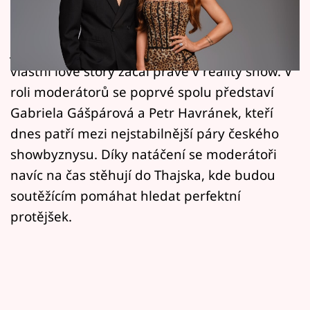
Horoskopy
Česká verze dating show Are You The One? už
8. června zamíří na prima+ a TV Prima. Diváky
Sledujte prima+
jí provedou ti nejpovolanější – pár, který svou
Filmový festival Karlovy Vary
vlastní love story začal právě v reality show. V
roli moderátorů se poprvé spolu představí
Pořady
Gabriela Gášpárová a Petr Havránek, kteří
dnes patří mezi nejstabilnější páry českého
Mámy sobě
showbyznysu. Díky natáčení se moderátoři
navíc na čas stěhují do Thajska, kde budou
Přihlášení
soutěžícím pomáhat hledat perfektní
protějšek.
Sledujte nás