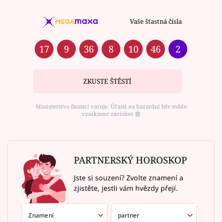
Vaše šťastná čísla
17
9
36
8
10
46
2
ZKUSTE ŠTĚSTÍ
Ministerstvo financí varuje: Účastí na hazardní hře může
vzniknout závislost ⑱
PARTNERSKÝ HOROSKOP
Jste si souzení? Zvolte znamení a
zjistěte, jestli vám hvězdy přejí.