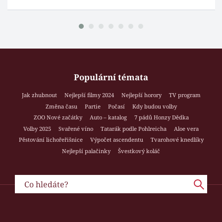
Populární témata
Jak zhubnout
Nejlepší filmy 2024
Nejlepší horory
TV program
Změna času
Partie
Počasí
Kdy budou volby
ZOO Nové začátky
Auto – katalog
7 pádů Honzy Dědka
Volby 2025
Svařené víno
Tatarák podle Pohlreicha
Aloe vera
Pěstování lichořeřišnice
Výpočet ascendentu
Tvarohové knedlíky
Nejlepší palačinky
Švestkový koláč