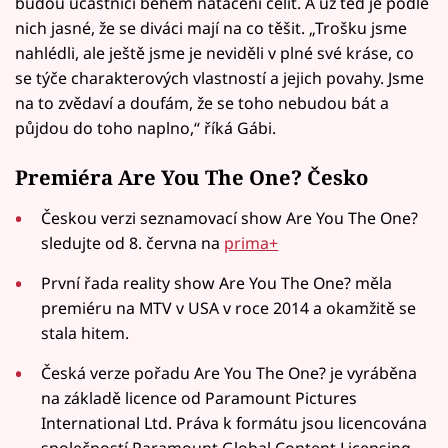
budou účastníci během natáčení čelit. A už teď je podle
nich jasné, že se diváci mají na co těšit. „Trošku jsme
nahlédli, ale ještě jsme je neviděli v plné své kráse, co
se týče charakterových vlastností a jejich povahy. Jsme
na to zvědaví a doufám, že se toho nebudou bát a
půjdou do toho naplno,“ říká Gábi.
Premiéra Are You The One? Česko
Českou verzi seznamovací show Are You The One?
sledujte od 8. června na
prima+
První řada reality show Are You The One? měla
premiéru na MTV v USA v roce 2014 a okamžitě se
stala hitem.
Česká verze pořadu Are You The One? je vyráběna
na základě licence od Paramount Pictures
International Ltd. Práva k formátu jsou licencována
společností Paramount Global Content Licensing.