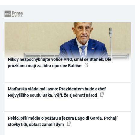
Nikdy nezpochybňujte voliče ANO, smál se Staněk. Dle
průzkumu mají za lídra opozice Babiše
Maďarská vláda má jasno: Prezidentem bude exšéf
Nejvyššího soudu Baka. Věří, že sjednotí národ
Peklo, píší média o požáru u jezera Lago di Garda. Prchají
stovky lidí, oblast zahalil dým