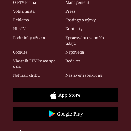
O FTV Prima
Management
Volná místa
Press
Reklama
Castingy a výzvy
HbbTV
Kontakty
Podmínky užívání
Zpracování osobních
údajů
Cookies
Nápověda
Vlastník FTV Prima spol.
Redakce
s r.o.
Nahlásit chybu
Nastavení soukromí
App Store
Google Play