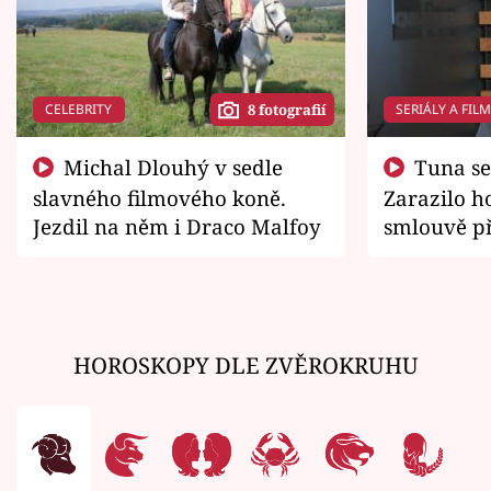
CELEBRITY
SERIÁLY A FIL
8 fotografií
Michal Dlouhý v sedle
Tuna se chtěl vrátit domů.
slavného filmového koně.
Zarazilo ho
Jezdil na něm i Draco Malfoy
smlouvě př
zemřít
HOROSKOPY DLE ZVĚROKRUHU