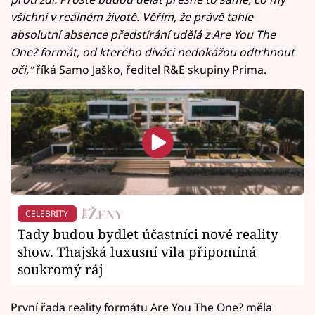
všichni v reálném životě. Věřím, že právě tahle
absolutní absence předstírání udělá z Are You The
One? formát, od kterého diváci nedokážou odtrhnout
oči,“
říká Samo Jaško, ředitel R&E skupiny Prima.
CELEBRITY
Tady budou bydlet účastníci nové reality
show. Thajská luxusní vila připomíná
soukromý ráj
První řada reality formátu Are You The One? měla