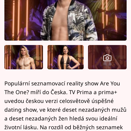
Horoskopy
Sledujte prima+
Filmový festival Karlovy Vary
Pořady
Mámy sobě
Přihlášení
Populární seznamovací reality show Are You
The One? míří do Česka. TV Prima a prima+
Sledujte nás
uvedou českou verzi celosvětově úspěšné
dating show, ve které deset nezadaných mužů
a deset nezadaných žen hledá svou ideální
životní lásku. Na rozdíl od běžných seznamek