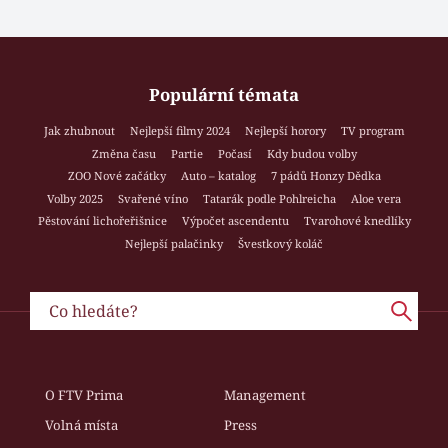
Populární témata
Jak zhubnout
Nejlepší filmy 2024
Nejlepší horory
TV program
Změna času
Partie
Počasí
Kdy budou volby
ZOO Nové začátky
Auto – katalog
7 pádů Honzy Dědka
Volby 2025
Svařené víno
Tatarák podle Pohlreicha
Aloe vera
Pěstování lichořeřišnice
Výpočet ascendentu
Tvarohové knedlíky
Nejlepší palačinky
Švestkový koláč
O FTV Prima
Management
Volná místa
Press