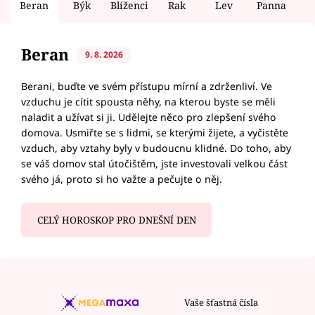
Beran
Býk
Blíženci
Rak
Lev
Panna
V
Beran
9. 8. 2026
Berani, buďte ve svém přístupu mírní a zdrženliví. Ve
vzduchu je cítit spousta něhy, na kterou byste se měli
naladit a užívat si ji. Udělejte něco pro zlepšení svého
domova. Usmiřte se s lidmi, se kterými žijete, a vyčistěte
vzduch, aby vztahy byly v budoucnu klidné. Do toho, aby
se váš domov stal útočištěm, jste investovali velkou část
svého já, proto si ho važte a pečujte o něj.
CELÝ HOROSKOP PRO DNEŠNÍ DEN
Vaše šťastná čísla