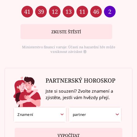
41
39
12
13
11
46
2
ZKUSTE ŠTĚSTÍ
Ministerstvo financí varuje: Účastí na hazardní hře může
vzniknout závislost ⑱
PARTNERSKÝ HOROSKOP
Jste si souzení? Zvolte znamení a
zjistěte, jestli vám hvězdy přejí.
VYPOČÍTAT