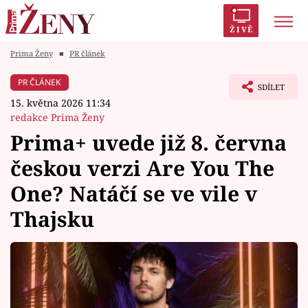
ŽIVĚ
Prima Ženy
■
PR článek
Trendy:
Polabí
Inspekce
Prostřeno!
AYTO?
PR ČLÁNEK
SDÍLET
Módní alarm
Zrádci
Proměny
15. května 2026 11:34
redakce Prima Ženy
Prima+ uvede již 8. června
českou verzi Are You The
Témata
One? Natáčí se ve vile v
Celebrity
Thajsku
Vztahy
Seriály