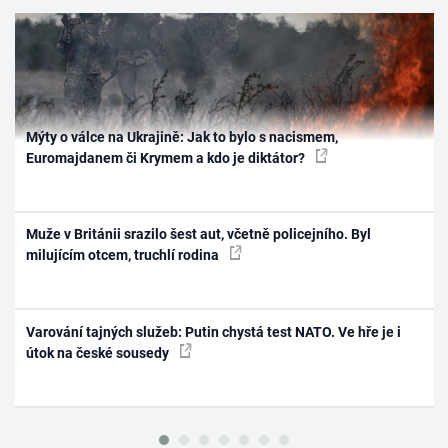
Mýty o válce na Ukrajině: Jak to bylo s nacismem,
Euromajdanem či Krymem a kdo je diktátor?
Muže v Británii srazilo šest aut, včetně policejního. Byl
milujícím otcem, truchlí rodina
Varování tajných služeb: Putin chystá test NATO. Ve hře je i
útok na české sousedy