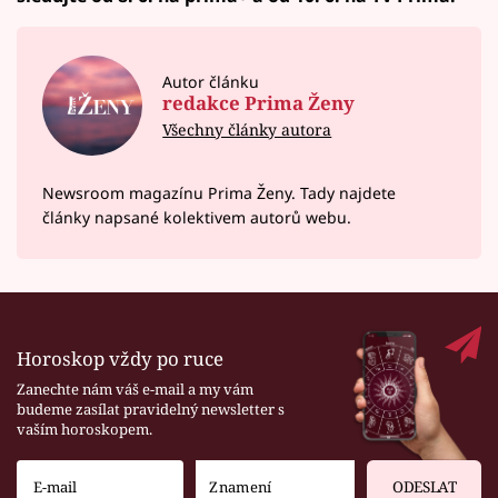
Autor článku
redakce Prima Ženy
Všechny články autora
Newsroom magazínu Prima Ženy. Tady najdete
články napsané kolektivem autorů webu.
Horoskop vždy po ruce
Zanechte nám váš e-mail a my vám
budeme zasílat pravidelný newsletter s
vaším horoskopem.
ODESLAT