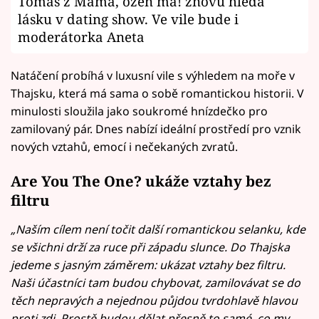
Tomáš z Mama, ožeň ma! znovu hledá
lásku v dating show. Ve vile bude i
moderátorka Aneta
Natáčení probíhá v luxusní vile s výhledem na moře v
Thajsku, která má sama o sobě romantickou historii. V
minulosti sloužila jako soukromé hnízdečko pro
zamilovaný pár. Dnes nabízí ideální prostředí pro vznik
nových vztahů, emocí i nečekaných zvratů.
Are You The One? ukáže vztahy bez
filtru
„Naším cílem není točit další romantickou selanku, kde
se všichni drží za ruce při západu slunce. Do Thajska
jedeme s jasným záměrem: ukázat vztahy bez filtru.
Naši účastníci tam budou chybovat, zamilovávat se do
těch nepravých a nejednou půjdou tvrdohlavě hlavou
proti zdi. Prostě budou dělat přesně to samé, co my