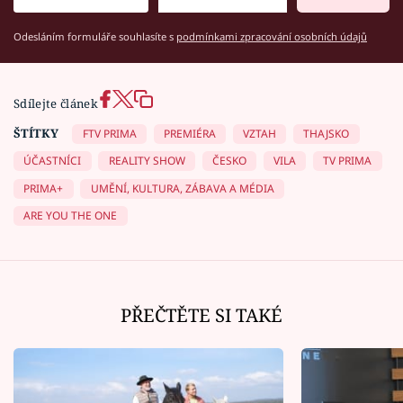
Odesláním formuláře souhlasíte s
podmínkami zpracování osobních údajů
Sdílejte článek
ŠTÍTKY
FTV PRIMA
PREMIÉRA
VZTAH
THAJSKO
ÚČASTNÍCI
REALITY SHOW
ČESKO
VILA
TV PRIMA
PRIMA+
UMĚNÍ, KULTURA, ZÁBAVA A MÉDIA
ARE YOU THE ONE
PŘEČTĚTE SI TAKÉ