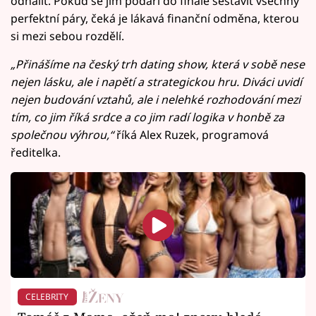
odhalit. Pokud se jim podaří do finále sestavit všechny
perfektní páry, čeká je lákavá finanční odměna, kterou
si mezi sebou rozdělí.
„Přinášíme na český trh dating show, která v sobě nese
nejen lásku, ale i napětí a strategickou hru. Diváci uvidí
nejen budování vztahů, ale i nelehké rozhodování mezi
tím, co jim říká srdce a co jim radí logika v honbě za
společnou výhrou,“
říká Alex Ruzek, programová
ředitelka.
CELEBRITY