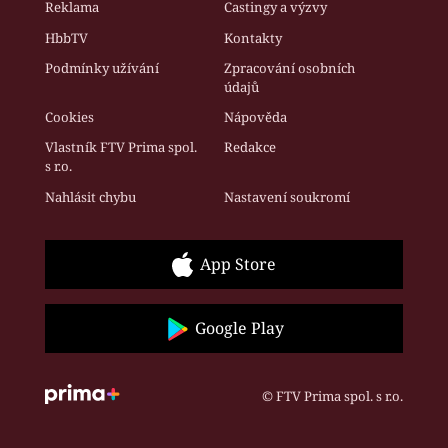
Reklama
Castingy a výzvy
HbbTV
Kontakty
Podmínky užívání
Zpracování osobních
údajů
Cookies
Nápověda
Vlastník FTV Prima spol.
Redakce
s r.o.
Nahlásit chybu
Nastavení soukromí
App Store
Google Play
© FTV Prima spol. s r.o.