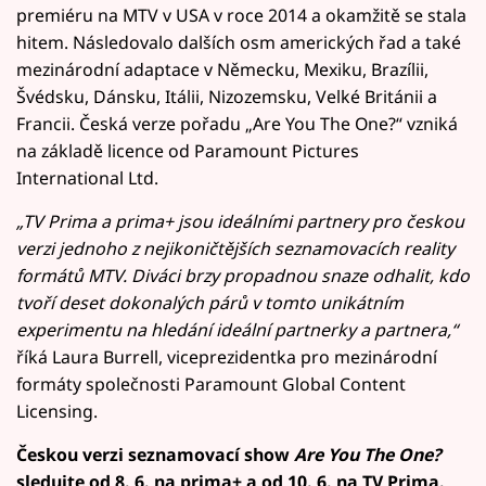
premiéru na MTV v USA v roce 2014 a okamžitě se stala
hitem. Následovalo dalších osm amerických řad a také
mezinárodní adaptace v Německu, Mexiku, Brazílii,
Švédsku, Dánsku, Itálii, Nizozemsku, Velké Británii a
Francii. Česká verze pořadu „Are You The One?“ vzniká
na základě licence od Paramount Pictures
International Ltd.
„TV Prima a prima+ jsou ideálními partnery pro českou
verzi jednoho z nejikoničtějších seznamovacích reality
formátů MTV. Diváci brzy propadnou snaze odhalit, kdo
tvoří deset dokonalých párů v tomto unikátním
experimentu na hledání ideální partnerky a partnera,“
říká Laura Burrell, viceprezidentka pro mezinárodní
formáty společnosti Paramount Global Content
Licensing.
Českou verzi seznamovací show
Are You The One?
sledujte od 8. 6. na prima+ a od 10. 6. na TV Prima.