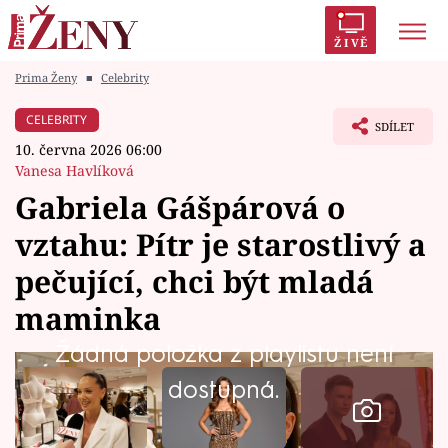
ŽIVĚ
Prima Ženy
■
Celebrity
Trendy:
Polabí
Inspekce
Prostřeno!
AYTO?
CELEBRITY
SDÍLET
Módní alarm
Zrádci
Proměny
10. června 2026 06:00
Vanesa Havlíková
Gabriela Gášpárová o
vztahu: Pítr je starostlivý a
Témata
pečující, chci být mladá
Celebrity
maminka
Žádná položka z playlistu není
Vztahy
dostupná.
Seriály