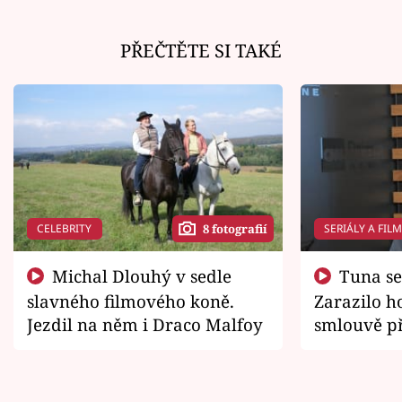
PŘEČTĚTE SI TAKÉ
CELEBRITY
SERIÁLY A FIL
8 fotografií
Michal Dlouhý v sedle
Tuna se chtěl vrátit domů.
slavného filmového koně.
Zarazilo ho
Jezdil na něm i Draco Malfoy
smlouvě př
zemřít