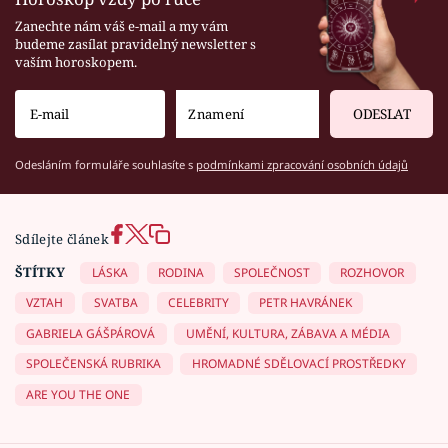
Zanechte nám váš e-mail a my vám
budeme zasílat pravidelný newsletter s
vaším horoskopem.
ODESLAT
Odesláním formuláře souhlasíte s
podmínkami zpracování osobních údajů
Sdílejte článek
ŠTÍTKY
LÁSKA
RODINA
SPOLEČNOST
ROZHOVOR
VZTAH
SVATBA
CELEBRITY
PETR HAVRÁNEK
GABRIELA GÁŠPÁROVÁ
UMĚNÍ, KULTURA, ZÁBAVA A MÉDIA
SPOLEČENSKÁ RUBRIKA
HROMADNÉ SDĚLOVACÍ PROSTŘEDKY
ARE YOU THE ONE