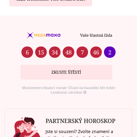
Vaše šťastná čísla
6
15
34
48
7
46
2
ZKUSTE ŠTĚSTÍ
Ministerstvo financí varuje: Účastí na hazardní hře může
vzniknout závislost ⑱
PARTNERSKÝ HOROSKOP
Jste si souzení? Zvolte znamení a