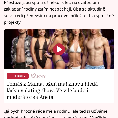
Přestože jsou spolu už několik let, na svatbu ani
zakládání rodiny zatím nespěchají. Oba se aktuálně
soustředí především na pracovní příležitosti a společné
projekty.
CELEBRITY
Tomáš z Mama, ožeň ma! znovu hledá
lásku v dating show. Ve vile bude i
moderátorka Aneta
„Já bych hrozně ráda měla rodinu, ale teď si užíváme
období, kdy ještě nemáme takové závazky. Až přijde