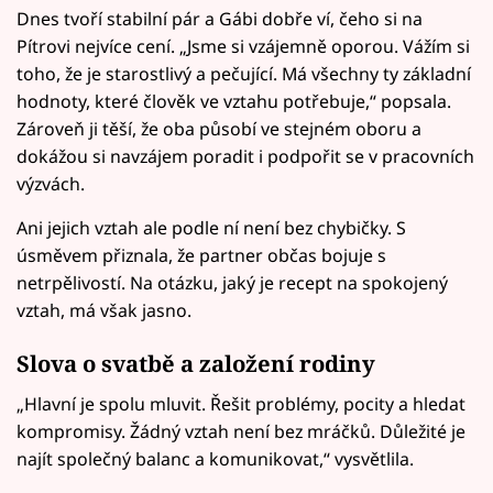
Dnes tvoří stabilní pár a Gábi dobře ví, čeho si na
Pítrovi nejvíce cení. „Jsme si vzájemně oporou. Vážím si
toho, že je starostlivý a pečující. Má všechny ty základní
hodnoty, které člověk ve vztahu potřebuje,“ popsala.
Zároveň ji těší, že oba působí ve stejném oboru a
dokážou si navzájem poradit i podpořit se v pracovních
výzvách.
Ani jejich vztah ale podle ní není bez chybičky. S
úsměvem přiznala, že partner občas bojuje s
netrpělivostí. Na otázku, jaký je recept na spokojený
vztah, má však jasno.
Slova o svatbě a založení rodiny
„Hlavní je spolu mluvit. Řešit problémy, pocity a hledat
kompromisy. Žádný vztah není bez mráčků. Důležité je
najít společný balanc a komunikovat,“ vysvětlila.