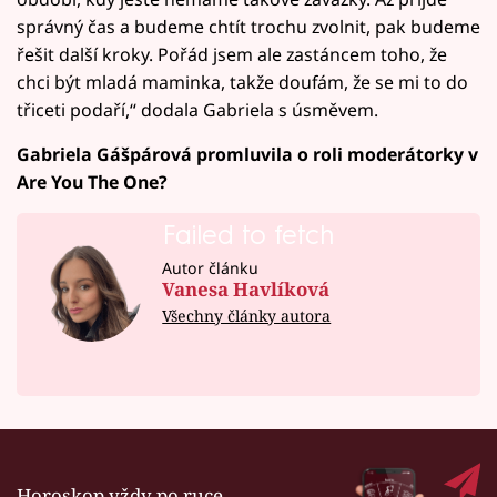
správný čas a budeme chtít trochu zvolnit, pak budeme
řešit další kroky. Pořád jsem ale zastáncem toho, že
chci být mladá maminka, takže doufám, že se mi to do
třiceti podaří,“ dodala Gabriela s úsměvem.
Gabriela Gášpárová promluvila o roli moderátorky v
Are You The One?
Failed to fetch
Autor článku
Vanesa Havlíková
Všechny články autora
Horoskop vždy po ruce