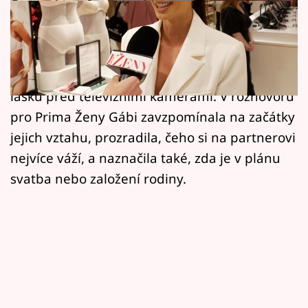
Horoskopy
Gabriela Gášpárová a Petr Havránek jsou
Sledujte prima+
novými moderátory seznamovací show Are
Filmový festival Karlovy Vary
You The One. Právě oni sami přitom našli
lásku před televizními kamerami. V rozhovoru
Pořady
pro Prima Ženy Gábi zavzpomínala na začátky
jejich vztahu, prozradila, čeho si na partnerovi
Mámy sobě
nejvíce váží, a naznačila také, zda je v plánu
svatba nebo založení rodiny.
Přihlášení
Sledujte nás