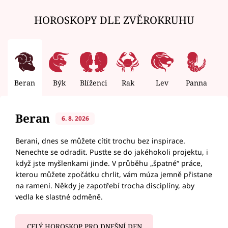
HOROSKOPY DLE ZVĚROKRUHU
Beran
Býk
Blíženci
Rak
Lev
Panna
V
Beran
6. 8. 2026
Berani, dnes se můžete cítit trochu bez inspirace.
Nenechte se odradit. Pusťte se do jakéhokoli projektu, i
když jste myšlenkami jinde. V průběhu „špatné“ práce,
kterou můžete zpočátku chrlit, vám múza jemně přistane
na rameni. Někdy je zapotřebí trocha disciplíny, aby
vedla ke slastné odměně.
CELÝ HOROSKOP PRO DNEŠNÍ DEN