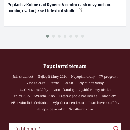
Poplach v Kolíně nad Rýnem: V centru našli nevybuchlou
bombu, evakuuje se i televizní studio
Populární témata
Jak zhubnout
Nejlepší filmy 2024
Nejlepší horory
TV program
Změna času
Partie
Počasí
Kdy budou volby
ZOO Nové začátky
Auto – katalog
7 pádů Honzy Dědka
Volby 2025
Svařené víno
Tatarák podle Pohlreicha
Aloe vera
Pěstování lichořeřišnice
Výpočet ascendentu
Tvarohové knedlíky
Nejlepší palačinky
Švestkový koláč