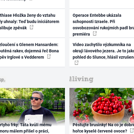
thiase Hložka ženy do vztahu
Operace Entebbe ukázala
dy uhnaly: Teď budu iniciátorem
schopnosti Izraele. Při
 slibuje zpěvák
osvobozování rukojmích padl br
premiéra
zloučení s Glenem Hansardem:
Video zachytilo výzkumníka na
outěná rakev, dojemná řeč Bona
okraji lávového jezera. Je to jak
zpěv Irglové s Vedderem
pohled do Slunce, hlásil vzruše
rtyho frky: Táta kvůli mému
Pěstujte brusinky! Na co je dobr
oru málem přišel o práci,
hořce kyselé červené ovoce?