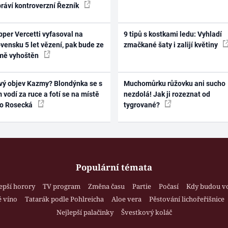
práví kontroverzní Řezník
per Vercetti vyfasoval na
9 tipů s kostkami ledu: Vyhladí
vensku 5 let vězení, pak bude ze
zmačkané šaty i zalijí květiny
mě vyhoštěn
vý objev Kazmy? Blondýnka se s
Muchomůrku růžovku ani sucho
 vodí za ruce a fotí se na místě
nezdolá! Jak ji rozeznat od
ko Rosecká
tygrované?
Populární témata
epší horory
TV program
Změna času
Partie
Počasí
Kdy budou v
 víno
Tatarák podle Pohlreicha
Aloe vera
Pěstování lichořeřišnice
Nejlepší palačinky
Švestkový koláč