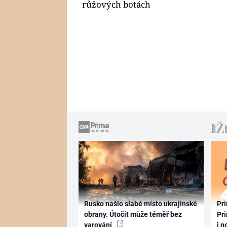
růžových botách
Rusko našlo slabé místo ukrajinské
Pri
obrany. Útočit může téměř bez
Pri
varování
i n