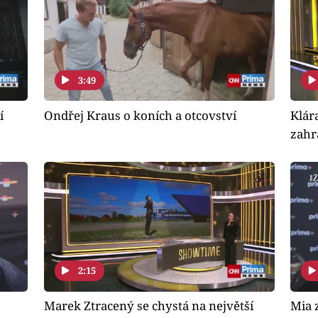
3:49
í
Ondřej Kraus o koních a otcovství
Klára
zahr
2:15
Marek Ztracený se chystá na největší
Mia 