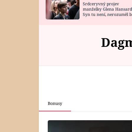
Srdceryvný projev
SNÁŘ
CELEBRITY
manželky Glena Hansard
Syn tu není, nerozuměl b
HOROSKOP NA
VAŘENÍ
tomu, vysvětlila
ROK 2023
Dagm
Bonusy