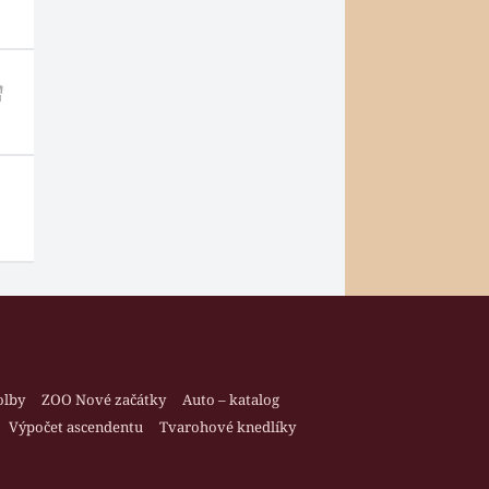
olby
ZOO Nové začátky
Auto – katalog
Výpočet ascendentu
Tvarohové knedlíky