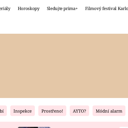
eriály
Horoskopy
Sledujte prima+
Filmový festival Karl
Celebrity
Recept
MÓDA A KRÁSA
HLAVNÍ JÍ
VZTAHY A SEX
SLADKÉ
PRIMA MAMINKA
ZDRAVÉ
bí
Inspekce
Prostřeno!
AYTO?
Módní alarm
Fresh
Living
RECEPTY
BYDLENÍ