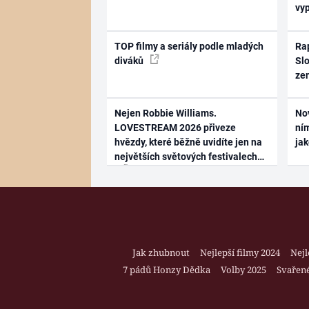
vy
TOP filmy a seriály podle mladých
Rap
diváků
Slo
ze
Nejen Robbie Williams.
No
LOVESTREAM 2026 přiveze
ním
hvězdy, které běžně uvidíte jen na
ja
největších světových festivalech
Jak zhubnout
Nejlepší filmy 2024
Nejl
7 pádů Honzy Dědka
Volby 2025
Svařené