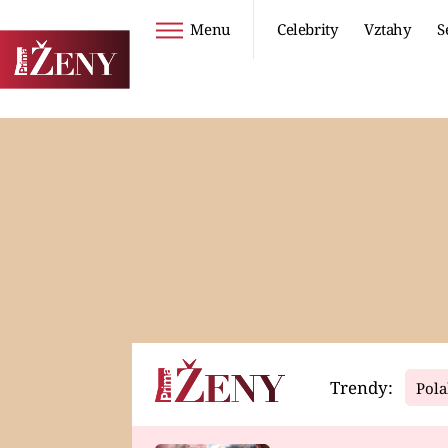
Menu
Celebrity
Vztahy
S
Seriály
Životní styl
ZOO
DIETY A HUBNUTÍ
PROSTŘENO!
CESTOVÁNÍ A
DOVOLENÁ
DUCH
ZDRAVÍ
Trendy:
Pola
Horoskopy
Video
ASTROČLÁNKY
SERIÁLY