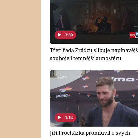
3:30
Třetí řada Zrádců slibuje napínavějš
souboje i temnější atmosféru
1:12
Jiří Procházka promluvil o svých