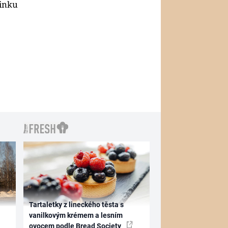
inku
Tartaletky z lineckého těsta s
vanilkovým krémem a lesním
ovocem podle Bread Society