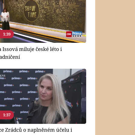
1:39
 Issová miluje české léto i
adničení
1:37
ze Zrádců o naplněném účelu i