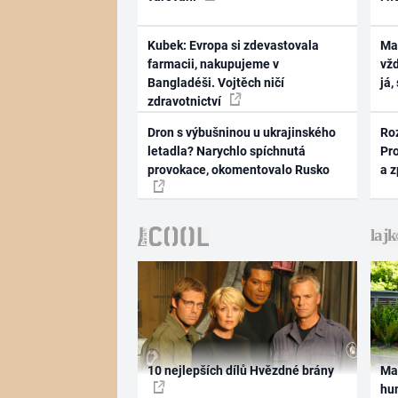
Kubek: Evropa si zdevastovala
Ma
farmacii, nakupujeme v
vž
Bangladéši. Vojtěch ničí
já,
zdravotnictví
Dron s výbušninou u ukrajinského
Ro
letadla? Narychlo spíchnutá
Pr
provokace, okomentovalo Rusko
a 
10 nejlepších dílů Hvězdné brány
Ma
hum