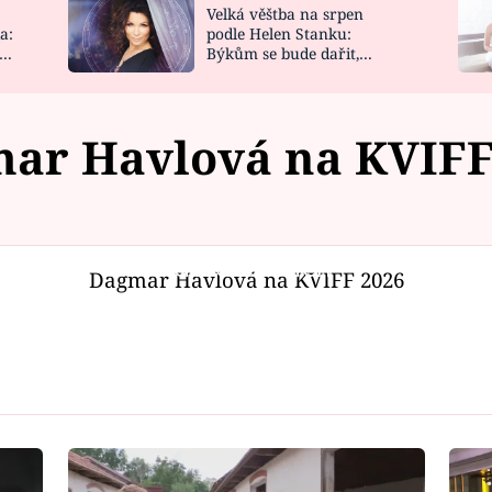
Velká věštba na srpen
NOVINKY
ZAHRADA
a:
podle Helen Stanku:
y
Býkům se bude dařit,
VIDEORECEPTY
DESIGN
Vodnáře čeká jízda
ar Havlová na KVIFF
Failed to fetch
Dagmar Havlová na KVIFF 2026