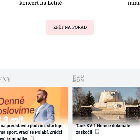
koncert na Letné
mim
ZPĚT NA POŘAD
ma představila podzim: startuje
Tank KV-1 Němce dokonale
ma sport, vrací se Polabí, Zrádci
zaskočil
ové kriminálky