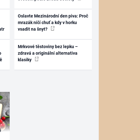
Oslavte Mezinárodní den piva: Proč
mrazák ničí chuť a kdy v horku
atr
vsadit na šnyt?
Mrkvové těstoviny bez lepku –
o
zdravá a originální alternativa
ně
klasiky
é