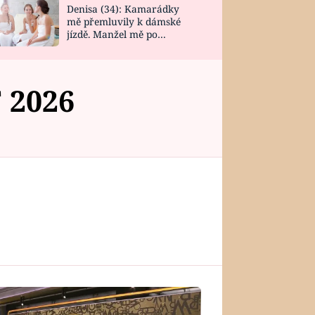
Denisa (34): Kamarádky
mě přemluvily k dámské
jízdě. Manžel mě po
návratu zaskočil
 2026