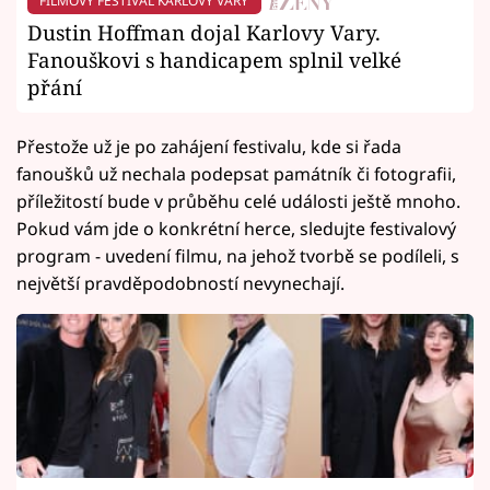
FILMOVÝ FESTIVAL KARLOVY VARY
Dustin Hoffman dojal Karlovy Vary.
Fanouškovi s handicapem splnil velké
přání
Přestože už je po zahájení festivalu, kde si řada
fanoušků už nechala podepsat památník či fotografii,
příležitostí bude v průběhu celé události ještě mnoho.
Pokud vám jde o konkrétní herce, sledujte festivalový
program - uvedení filmu, na jehož tvorbě se podíleli, s
největší pravděpodobností nevynechají.