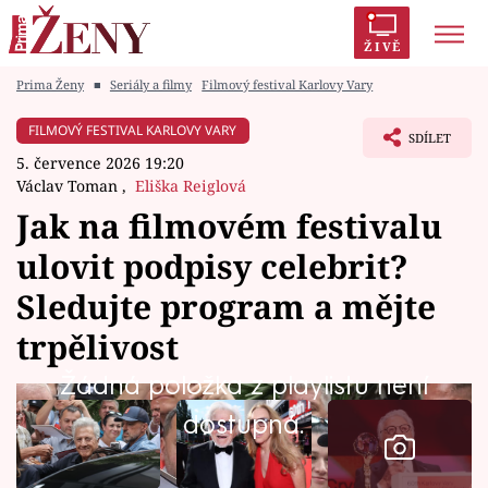
ŽIVĚ
Prima Ženy
■
Seriály a filmy
Filmový festival Karlovy Vary
Trendy:
Polabí
Inspekce
Prostřeno!
AYTO?
FILMOVÝ FESTIVAL KARLOVY VARY
SDÍLET
Módní alarm
Zrádci
Proměny
5. července 2026 19:20
Václav Toman
,
Eliška Reiglová
Jak na filmovém festivalu
ulovit podpisy celebrit?
Témata
Sledujte program a mějte
Celebrity
trpělivost
Žádná položka z playlistu není
Vztahy
dostupná.
Seriály