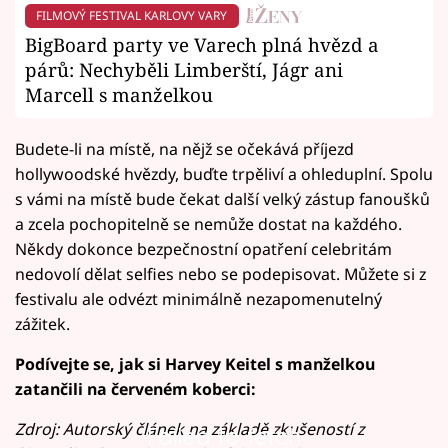
FILMOVÝ FESTIVAL KARLOVY VARY
BigBoard party ve Varech plná hvězd a
párů: Nechyběli Limberští, Jágr ani
Marcell s manželkou
Budete-li na místě, na nějž se očekává příjezd
hollywoodské hvězdy, buďte trpěliví a ohleduplní. Spolu
s vámi na místě bude čekat další velký zástup fanoušků
a zcela pochopitelně se nemůže dostat na každého.
Někdy dokonce bezpečnostní opatření celebritám
nedovolí dělat selfies nebo se podepisovat. Můžete si z
festivalu ale odvézt minimálně nezapomenutelný
zážitek.
Podívejte se, jak si Harvey Keitel s manželkou
zatančili na červeném koberci:
Zdroj: Autorský článek na základě zkušeností z
Failed to fetch