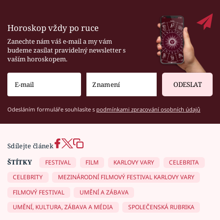
Horoskop vždy po ruce
Zanechte nám váš e-mail a my vám
budeme zasílat pravidelný newsletter s
vaším horoskopem.
ODESLAT
Odesláním formuláře souhlasíte s
podmínkami zpracování osobních údajů
Sdílejte článek
ŠTÍTKY
FESTIVAL
FILM
KARLOVY VARY
CELEBRITA
CELEBRITY
MEZINÁRODNÍ FILMOVÝ FESTIVAL KARLOVY VARY
FILMOVÝ FESTIVAL
UMĚNÍ A ZÁBAVA
UMĚNÍ, KULTURA, ZÁBAVA A MÉDIA
SPOLEČENSKÁ RUBRIKA