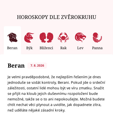
HOROSKOPY DLE ZVĚROKRUHU
Beran
Býk
Blíženci
Rak
Lev
Panna
V
Beran
7. 8. 2026
Je velmi pravděpodobné, že nejlepším řešením je dnes
jednoduše se vzdát kontroly, Berani. Pokud jde o srdeční
záležitosti, ostatní lidé mohou být ve víru zmatku. Snažit
se přijít na kloub jejich duševnímu rozpoložení bude
nemožné, takže se o to ani nepokoušejte. Možná budete
chtít nechat věci plynout a uvidíte, jak dopadnete zítra,
než uděláte nějaké zásadní kroky.