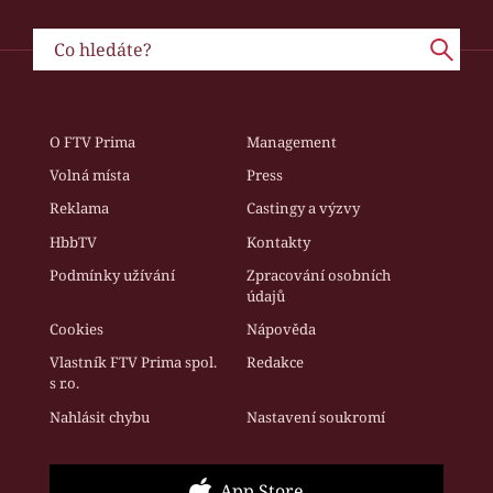
O FTV Prima
Management
Volná místa
Press
Reklama
Castingy a výzvy
HbbTV
Kontakty
Podmínky užívání
Zpracování osobních
údajů
Cookies
Nápověda
Vlastník FTV Prima spol.
Redakce
s r.o.
Nahlásit chybu
Nastavení soukromí
App Store