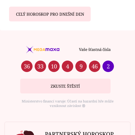
CELÝ HOROSKOP PRO DNEŠNÍ DEN
Vaše šťastná čísla
36
33
10
4
9
46
2
ZKUSTE ŠTĚSTÍ
Ministerstvo financí varuje: Účastí na hazardní hře může
vzniknout závislost ⑱
PARTNERSKÝ HOROSKOP