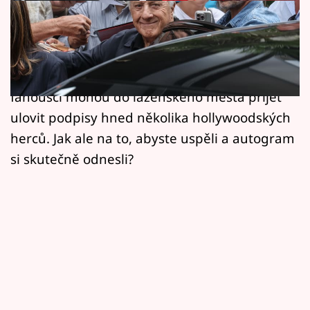
Horoskopy
Na Mezinárodní filmový festival Karlovy Vary
Sledujte prima+
vždy zamíří mnoho známých tváří, a to včetně
Filmový festival Karlovy Vary
speciálních zahraničních hostů. Letos si
fanoušci mohou do lázeňského města přijet
Pořady
ulovit podpisy hned několika hollywoodských
herců. Jak ale na to, abyste uspěli a autogram
Mámy sobě
si skutečně odnesli?
Přihlášení
Sledujte nás