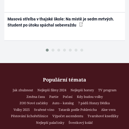
Masová střelba v thajské škole: Na místě je sedm mrtvých.
Student po útoku spáchal sebevraždu
Populární témata
Jak zhubnout
Nejlepší filmy 2024
Nejlepší horory
TV program
Změna času
Partie
Počasí
Kdy budou volby
ZOO Nové začátky
Auto – katalog
7 pádů Honzy Dědka
Volby 2025
Svařené víno
Tatarák podle Pohlreicha
Aloe vera
Pěstování lichořeřišnice
Výpočet ascendentu
Tvarohové knedlíky
Nejlepší palačinky
Švestkový koláč