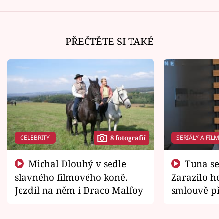
PŘEČTĚTE SI TAKÉ
CELEBRITY
SERIÁLY A FIL
8 fotografií
Michal Dlouhý v sedle
Tuna se chtěl vrátit domů.
slavného filmového koně.
Zarazilo ho
Jezdil na něm i Draco Malfoy
smlouvě př
zemřít