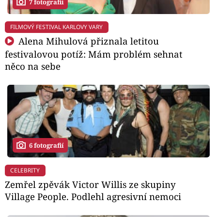
7 fotografií
FILMOVÝ FESTIVAL KARLOVY VARY
Alena Mihulová přiznala letitou
festivalovou potíž: Mám problém sehnat
něco na sebe
6 fotografií
CELEBRITY
Zemřel zpěvák Victor Willis ze skupiny
Village People. Podlehl agresivní nemoci