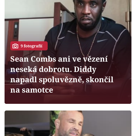
Horoskopy
Sledujte prima+
Filmový festival Karlovy Vary
Pořady
9 fotografií
Sean Combs ani ve vězení
Mámy sobě
neseká dobrotu. Diddy
napadl spoluvězně, skončil
Přihlášení
na samotce
Sledujte nás