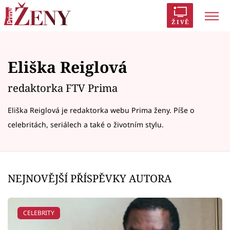
ŽIVĚ
Trendy:
Polabí
Inspekce
Prostřeno!
AYTO?
Eliška Reiglová
Módní alarm
Zrádci
Proměny
redaktorka FTV Prima
Eliška Reiglová je redaktorka webu Prima ženy. Píše o
celebritách, seriálech a také o životním stylu.
Témata
Celebrity
NEJNOVĚJŠÍ PŘÍSPĚVKY AUTORA
Vztahy
Seriály
CELEBRITY