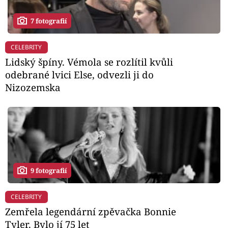
7 fotografií
CELEBRITY
Lidský špíny. Vémola se rozlítil kvůli
odebrané lvici Else, odvezli ji do
Nizozemska
9 fotografií
CELEBRITY
Zemřela legendární zpěvačka Bonnie
Tyler. Bylo jí 75 let