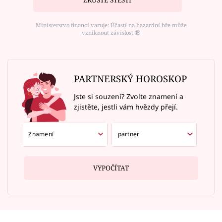
ZKUSTE ŠTĚSTÍ
Ministerstvo financí varuje: Účastí na hazardní hře může
vzniknout závislost ⑱
PARTNERSKÝ HOROSKOP
Jste si souzení? Zvolte znamení a
zjistěte, jestli vám hvězdy přejí.
VYPOČÍTAT