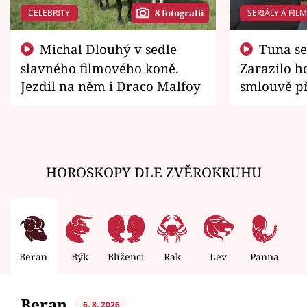
CELEBRITY
SERIÁLY A FIL
8 fotografií
Michal Dlouhý v sedle
Tuna se chtěl vrátit domů.
slavného filmového koně.
Zarazilo ho
Jezdil na něm i Draco Malfoy
smlouvě př
zemřít
HOROSKOPY DLE ZVĚROKRUHU
Beran
Býk
Blíženci
Rak
Lev
Panna
V
Beran
6. 8. 2026