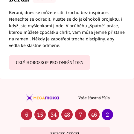
Berani, dnes se můžete cítit trochu bez inspirace.
Nenechte se odradit. Pusťte se do jakéhokoli projektu, i
když jste myšlenkami jinde. V průběhu „špatné“ práce,
kterou můžete zpočátku chrlit, vám múza jemně přistane
na rameni. Někdy je zapotřebí trocha disciplíny, aby
vedla ke slastné odměně.
CELÝ HOROSKOP PRO DNEŠNÍ DEN
Vaše šťastná čísla
6
15
34
48
7
46
2