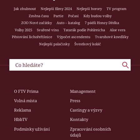
Jak zhubnout
Nejlepší filmy 2024
Nejlepší horory
TV program
Změna času
Partie
Počasí
Kdy budou volby
ZOO Nové začátky
Auto – katalog
7 pádů Honzy Dědka
Volby 2025
Svařené víno
Tatarák podle Pohlreicha
Aloe vera
Pěstování lichořeřišnice
Výpočet ascendentu
Tvarohové knedlíky
Nejlepší palačinky
Švestkový koláč
O FTV Prima
Management
Volná místa
Press
Reklama
Castingy a výzvy
HbbTV
Kontakty
Podmínky užívání
Zpracování osobních
údajů