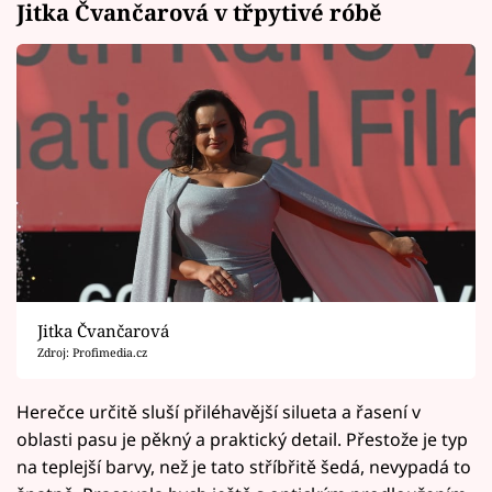
Jitka Čvančarová v třpytivé róbě
Jitka Čvančarová
Zdroj: Profimedia.cz
Herečce určitě sluší přiléhavější silueta a řasení v
oblasti pasu je pěkný a praktický detail. Přestože je typ
na teplejší barvy, než je tato stříbřitě šedá, nevypadá to