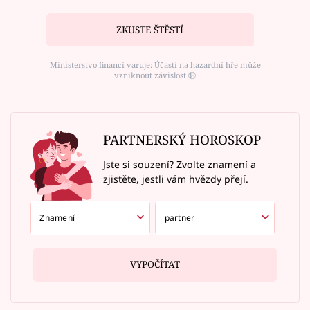
ZKUSTE ŠTĚSTÍ
Ministerstvo financí varuje: Účastí na hazardní hře může
vzniknout závislost ⑱
PARTNERSKÝ HOROSKOP
Jste si souzení? Zvolte znamení a
zjistěte, jestli vám hvězdy přejí.
VYPOČÍTAT