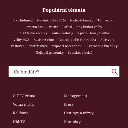
Populární témata
Jak zhubnout
Nejlepší filmy 2024
Nejlepší horory
TV program
Změna času
Partie
Počasí
Kdy budou volby
ZOO Nové začátky
Auto – katalog
7 pádů Honzy Dědka
Volby 2025
Svařené víno
Tatarák podle Pohlreicha
Aloe vera
Pěstování lichořeřišnice
Výpočet ascendentu
Tvarohové knedlíky
Nejlepší palačinky
Švestkový koláč
O FTV Prima
Management
Volná místa
Press
Reklama
Castingy a výzvy
HbbTV
Kontakty