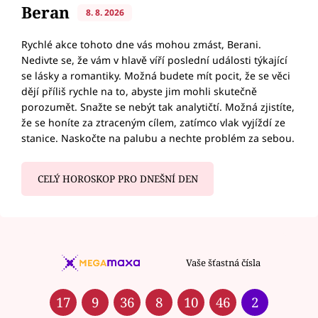
Beran
8. 8. 2026
Rychlé akce tohoto dne vás mohou zmást, Berani.
Nedivte se, že vám v hlavě víří poslední události týkající
se lásky a romantiky. Možná budete mít pocit, že se věci
dějí příliš rychle na to, abyste jim mohli skutečně
porozumět. Snažte se nebýt tak analytičtí. Možná zjistíte,
že se honíte za ztraceným cílem, zatímco vlak vyjíždí ze
stanice. Naskočte na palubu a nechte problém za sebou.
CELÝ HOROSKOP PRO DNEŠNÍ DEN
Vaše šťastná čísla
17
9
36
8
10
46
2