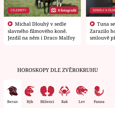
CELEBRITY
SERIÁLY A FIL
8 fotografií
Michal Dlouhý v sedle
Tuna se chtěl vrátit domů.
slavného filmového koně.
Zarazilo ho
Jezdil na něm i Draco Malfoy
smlouvě př
zemřít
HOROSKOPY DLE ZVĚROKRUHU
Beran
Býk
Blíženci
Rak
Lev
Panna
V