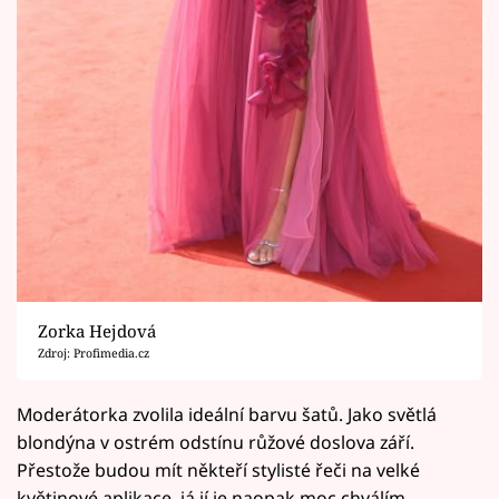
Zorka Hejdová
Zdroj: Profimedia.cz
Moderátorka zvolila ideální barvu šatů. Jako světlá
blondýna v ostrém odstínu růžové doslova září.
Přestože budou mít někteří stylisté řeči na velké
květinové aplikace, já jí je naopak moc chválím,