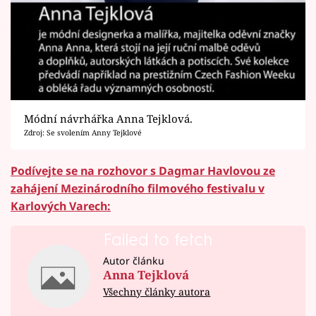
Módní návrhářka Anna Tejklová.
Zdroj: Se svolením Anny Tejklové
Podívejte se na rozhovor s Dagmar Havlovou ze
zahájení Mezinárodního filmového festivalu v
Karlových Varech:
Failed to fetch
Autor článku
Anna Tejklová
Všechny články autora