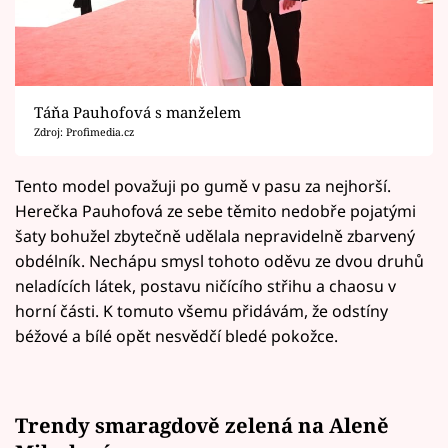
Táňa Pauhofová s manželem
Zdroj: Profimedia.cz
Tento model považuji po gumě v pasu za nejhorší.
Herečka Pauhofová ze sebe těmito nedobře pojatými
šaty bohužel zbytečně udělala nepravidelně zbarvený
obdélník. Nechápu smysl tohoto oděvu ze dvou druhů
neladících látek, postavu ničícího střihu a chaosu v
horní části. K tomuto všemu přidávám, že odstíny
béžové a bílé opět nesvědčí bledé pokožce.
Trendy smaragdově zelená na Aleně