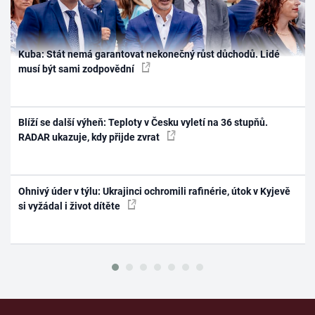
Kuba: Stát nemá garantovat nekonečný růst důchodů. Lidé
musí být sami zodpovědní
Blíží se další výheň: Teploty v Česku vyletí na 36 stupňů.
RADAR ukazuje, kdy přijde zvrat
Ohnivý úder v týlu: Ukrajinci ochromili rafinérie, útok v Kyjevě
si vyžádal i život dítěte