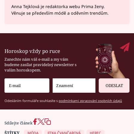
Anna Tejklová je redaktorka webu Prima ženy.
Věnuje se především módě a oděvním trendům.
Horoskop vždy po ruce
Zanechte nám váš e-mail a my vám
budeme zasílat pravidelný newsletter s
vaším horoskopem.
ODESLAT
Odesláním formuláře souhlasíte s
podmínkami zpracování osobních údajů
Sdílejte článek
ŠTÍTKY
MÓDA
JITKA ČVANČAROVÁ
HEREC