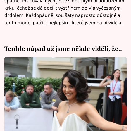
špatně. Pracovala bych ještě s optickým prodloužením
krku, čehož se dá docílit výstřihem do V a vyčesaným
drdolem. Každopádně jsou šaty naprosto důstojné a
tento model patří k nejlepším, které jsem na ní viděla.
Tenhle nápad už jsme někde viděli, že..