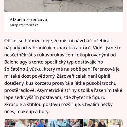
Alžběta Ferencová
Zdroj: Profimedia.cz
Občas se bohužel děje, že místní návrháři přebírají
nápady od zahraničních značek a autorů. Viděli jsme to
nesčetněkrát s rukávorukavicemi okopírovanými od
Balenciagy a tento specifický typ odstávajícího
špičatého živůtku, který má na sobě paní Ferencová je
mi také dost povědomý. Zároveň celek není úplně
dotažený, kus korzetu prosvítá a látka působí trochu
prostěradlově. Asymetrické střihy s tolika řasením také
lépe sedí vyšším postavám, zde zbytečně figuru
zkracuje a štíhlou postavu rozšiřuje. Chválím hezký
účes, makeup a boty.