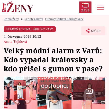
ŽIVĚ
Prima Ženy
■
Seriály a filmy
Filmový festival Karlovy Vary
Trendy:
Polabí
Inspekce
Prostřeno!
AYTO?
FILMOVÝ FESTIVAL KARLOVY VARY
SDÍLET
Módní alarm
Zrádci
Proměny
4. července 2026 10:13
Anna Tejklová
Velký módní alarm z Varů:
Kdo vypadal královsky a
Témata
kdo přišel s gumou v pase?
Celebrity
Žádná položka z playlistu není
dostupná.
Vztahy
Seriály