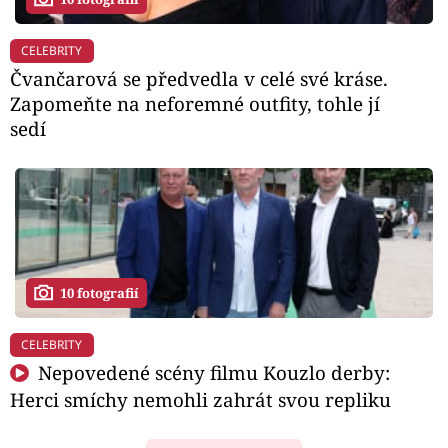
CELEBRITY
Čvančarová se předvedla v celé své kráse.
Zapomeňte na neforemné outfity, tohle jí
sedí
10 fotografií
CELEBRITY
Nepovedené scény filmu Kouzlo derby:
Herci smíchy nemohli zahrát svou repliku