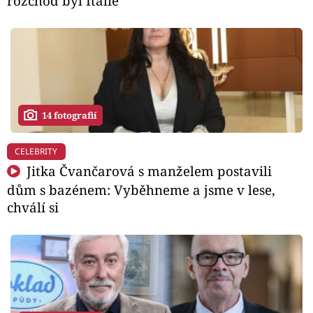
rozchod byl Itálie
14 fotografií
CELEBRITY
Jitka Čvančarová s manželem postavili
dům s bazénem: Vyběhneme a jsme v lese,
chválí si