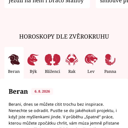
Jezdil na něm i Draco Malfoy
smlouvě př
zemřít
HOROSKOPY DLE ZVĚROKRUHU
Beran
Býk
Blíženci
Rak
Lev
Panna
V
Beran
6. 8. 2026
Berani, dnes se můžete cítit trochu bez inspirace.
Nenechte se odradit. Pusťte se do jakéhokoli projektu, i
když jste myšlenkami jinde. V průběhu „špatné“ práce,
kterou můžete zpočátku chrlit, vám múza jemně přistane