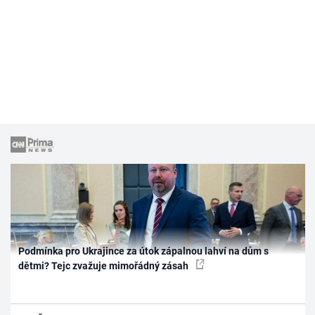
Podmínka pro Ukrajince za útok zápalnou lahví na dům s
dětmi? Tejc zvažuje mimořádný zásah