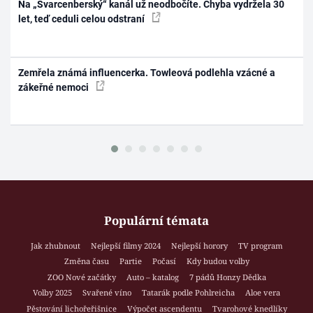
Na „Švarcenberský“ kanál už neodbočíte. Chyba vydržela 30
let, teď ceduli celou odstraní
Zemřela známá influencerka. Towleová podlehla vzácné a
zákeřné nemoci
Populární témata
Jak zhubnout
Nejlepší filmy 2024
Nejlepší horory
TV program
Změna času
Partie
Počasí
Kdy budou volby
ZOO Nové začátky
Auto – katalog
7 pádů Honzy Dědka
Volby 2025
Svařené víno
Tatarák podle Pohlreicha
Aloe vera
Pěstování lichořeřišnice
Výpočet ascendentu
Tvarohové knedlíky