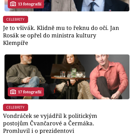
13 fotografií
CELEBRITY
Je to všivák. Klidně mu to řeknu do očí. Jan
Rosák se opřel do ministra kultury
Klempíře
17 fotografií
CELEBRITY
Vondráček se vyjádřil k politickým
postojům Čvančarové a Čermáka.
Promluvil i o prezidentovi