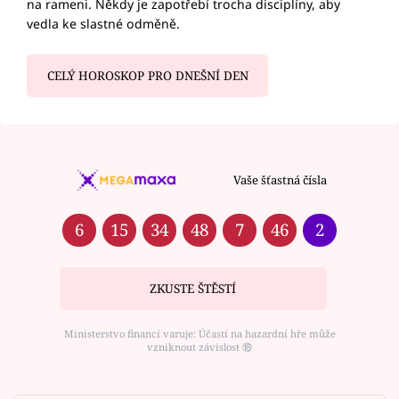
na rameni. Někdy je zapotřebí trocha disciplíny, aby
vedla ke slastné odměně.
CELÝ HOROSKOP PRO DNEŠNÍ DEN
Vaše šťastná čísla
6
15
34
48
7
46
2
ZKUSTE ŠTĚSTÍ
Ministerstvo financí varuje: Účastí na hazardní hře může
vzniknout závislost ⑱