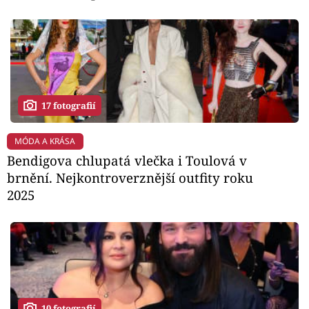
17 fotografií
MÓDA A KRÁSA
Bendigova chlupatá vlečka i Toulová v
brnění. Nejkontroverznější outfity roku
2025
10 fotografií