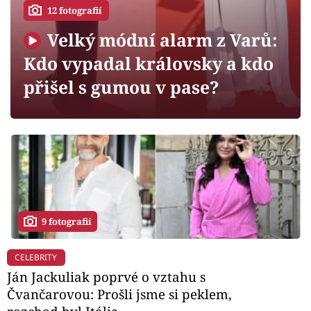
Horoskopy
12 fotografií
Sledujte prima+
Velký módní alarm z Varů:
Kdo vypadal královsky a kdo
Filmový festival Karlovy Vary
přišel s gumou v pase?
Pořady
Mámy sobě
Přihlášení
9 fotografií
Sledujte nás
CELEBRITY
Ján Jackuliak poprvé o vztahu s
Čvančarovou: Prošli jsme si peklem,