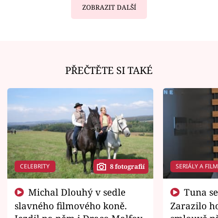
ZOBRAZIT DALŠÍ
PŘEČTĚTE SI TAKÉ
CELEBRITY
SERIÁLY A FIL
8 fotografií
Michal Dlouhý v sedle
Tuna se chtěl vrátit domů.
slavného filmového koně.
Zarazilo ho