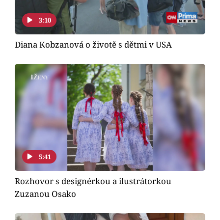
3:10
Diana Kobzanová o životě s dětmi v USA
5:41
Rozhovor s designérkou a ilustrátorkou
Zuzanou Osako