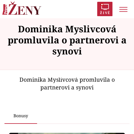
ŽIVĚ
Dominika Myslivcová
Trendy:
Polabí
Inspekce
Prostřeno!
AYTO?
promluvila o partnerovi a
Módní alarm
Zrádci
Proměny
synovi
Failed to fetch
Témata
Dominika Myslivcová promluvila o
partnerovi a synovi
Celebrity
Vztahy
Bonusy
Seriály