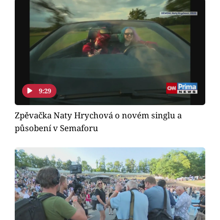
Horoskopy
Sledujte prima+
Filmový festival Karlovy Vary
Pořady
9:29
Mámy sobě
Zpěvačka Naty Hrychová o novém singlu a
působení v Semaforu
Přihlášení
Sledujte nás