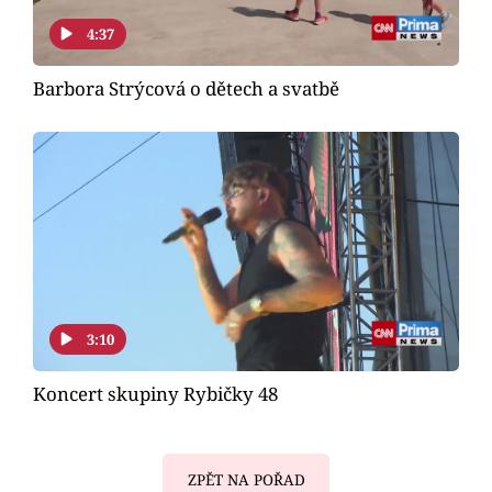
4:37
Barbora Strýcová o dětech a svatbě
3:10
Koncert skupiny Rybičky 48
ZPĚT NA POŘAD