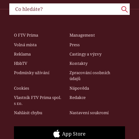
O FTV Prima
Management
Volná místa
Press
Reklama
Castingy a výzvy
HbbTV
Kontakty
Podmínky užívání
Zpracování osobních
údajů
Cookies
Nápověda
Vlastník FTV Prima spol.
Redakce
s r.o.
Nahlásit chybu
Nastavení soukromí
App Store