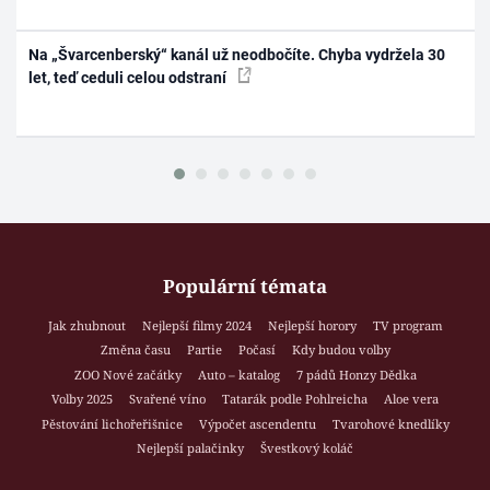
Na „Švarcenberský“ kanál už neodbočíte. Chyba vydržela 30
let, teď ceduli celou odstraní
Populární témata
Jak zhubnout
Nejlepší filmy 2024
Nejlepší horory
TV program
Změna času
Partie
Počasí
Kdy budou volby
ZOO Nové začátky
Auto – katalog
7 pádů Honzy Dědka
Volby 2025
Svařené víno
Tatarák podle Pohlreicha
Aloe vera
Pěstování lichořeřišnice
Výpočet ascendentu
Tvarohové knedlíky
Nejlepší palačinky
Švestkový koláč