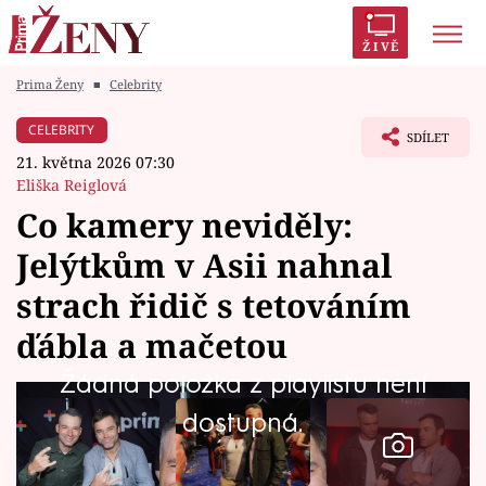
ŽIVĚ
Prima Ženy
■
Celebrity
Trendy:
Polabí
Inspekce
Prostřeno!
AYTO?
CELEBRITY
SDÍLET
Módní alarm
Zrádci
Proměny
21. května 2026 07:30
Eliška Reiglová
Co kamery neviděly:
Jelýtkům v Asii nahnal
Témata
strach řidič s tetováním
Celebrity
ďábla a mačetou
Žádná položka z playlistu není
Vztahy
dostupná.
Seriály