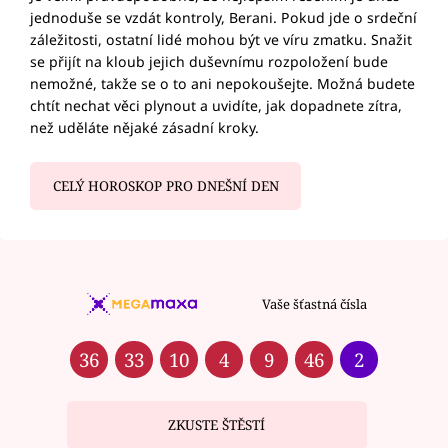
jednoduše se vzdát kontroly, Berani. Pokud jde o srdeční
záležitosti, ostatní lidé mohou být ve víru zmatku. Snažit
se přijít na kloub jejich duševnímu rozpoložení bude
nemožné, takže se o to ani nepokoušejte. Možná budete
chtít nechat věci plynout a uvidíte, jak dopadnete zítra,
než uděláte nějaké zásadní kroky.
CELÝ HOROSKOP PRO DNEŠNÍ DEN
Vaše šťastná čísla
36
33
10
4
9
46
2
ZKUSTE ŠTĚSTÍ