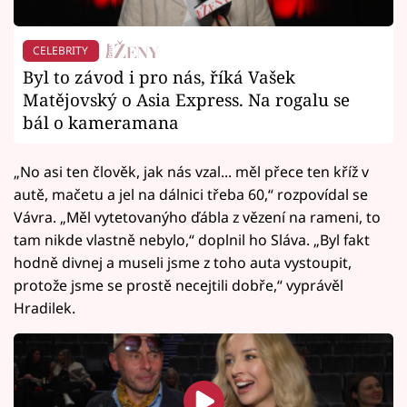
CELEBRITY
Byl to závod i pro nás, říká Vašek
Matějovský o Asia Express. Na rogalu se
bál o kameramana
„No asi ten člověk, jak nás vzal... měl přece ten kříž v
autě, mačetu a jel na dálnici třeba 60,“ rozpovídal se
Vávra. „Měl vytetovanýho ďábla z vězení na rameni, to
tam nikde vlastně nebylo,“ doplnil ho Sláva. „Byl fakt
hodně divnej a museli jsme z toho auta vystoupit,
protože jsme se prostě necejtili dobře,“ vyprávěl
Hradilek.