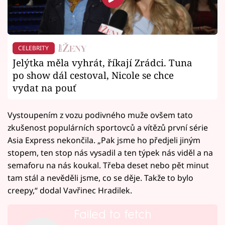
CELEBRITY
Jelýtka měla vyhrát, říkají Zrádci. Tuna
po show dál cestoval, Nicole se chce
vydat na pouť
Vystoupením z vozu podivného muže ovšem tato
zkušenost populárních sportovců a vítězů první série
Asia Express nekončila. „Pak jsme ho předjeli jiným
stopem, ten stop nás vysadil a ten týpek nás viděl a na
semaforu na nás koukal. Třeba deset nebo pět minut
tam stál a nevěděli jsme, co se děje. Takže to bylo
creepy,“ dodal Vavřinec Hradilek.
Failed to fetch