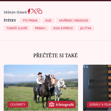
Sdílejte článek
ŠTÍTKY
FTV PRIMA
ASIE
VAVŘINEC HRADILEK
TOMÁŠ SLAVÍK
PRIMA+
ASIA EXPRESS
JELÝTKA
PŘEČTĚTE SI TAKÉ
CELEBRITY
SERIÁLY A FIL
8 fotografií