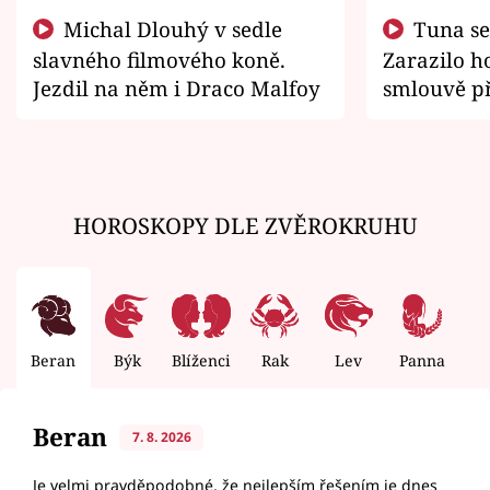
Michal Dlouhý v sedle
Tuna se chtěl vrátit domů.
slavného filmového koně.
Zarazilo ho
Jezdil na něm i Draco Malfoy
smlouvě př
zemřít
HOROSKOPY DLE ZVĚROKRUHU
Beran
Býk
Blíženci
Rak
Lev
Panna
V
Beran
7. 8. 2026
Je velmi pravděpodobné, že nejlepším řešením je dnes