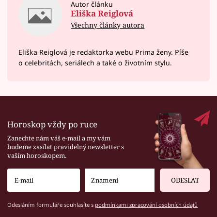
Autor článku
Eliška Reiglová
Všechny články autora
Eliška Reiglová je redaktorka webu Prima ženy. Píše
o celebritách, seriálech a také o životním stylu.
Horoskop vždy po ruce
Zanechte nám váš e-mail a my vám
budeme zasílat pravidelný newsletter s
vaším horoskopem.
ODESLAT
Odesláním formuláře souhlasíte s
podmínkami zpracování osobních údajů