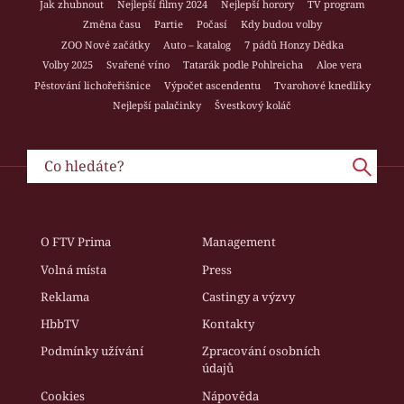
Jak zhubnout
Nejlepší filmy 2024
Nejlepší horory
TV program
Změna času
Partie
Počasí
Kdy budou volby
ZOO Nové začátky
Auto – katalog
7 pádů Honzy Dědka
Volby 2025
Svařené víno
Tatarák podle Pohlreicha
Aloe vera
Pěstování lichořeřišnice
Výpočet ascendentu
Tvarohové knedlíky
Nejlepší palačinky
Švestkový koláč
O FTV Prima
Management
Volná místa
Press
Reklama
Castingy a výzvy
HbbTV
Kontakty
Podmínky užívání
Zpracování osobních
údajů
Cookies
Nápověda