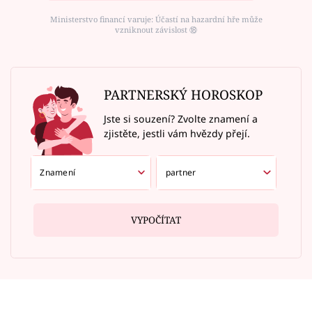
Ministerstvo financí varuje: Účastí na hazardní hře může
vzniknout závislost ⑱
PARTNERSKÝ HOROSKOP
Jste si souzení? Zvolte znamení a
zjistěte, jestli vám hvězdy přejí.
VYPOČÍTAT