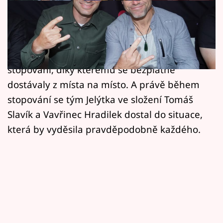
Horoskopy
V první řadě cestovatelské reality show čelily
Sledujte prima+
soutěžní dvojice mnoha výzvám. Ať už šlo o
Filmový festival Karlovy Vary
soutěže, shánění jídla či ubytování nebo
stopování, díky kterému se bezplatně
Pořady
dostávaly z místa na místo. A právě během
stopování se tým Jelýtka ve složení Tomáš
Mámy sobě
Slavík a Vavřinec Hradilek dostal do situace,
která by vyděsila pravděpodobně každého.
Přihlášení
Sledujte nás